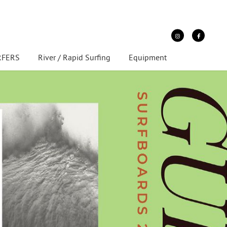
URFERS
River / Rapid Surfing
Equipment