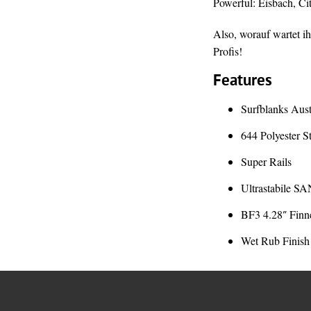
Powerful: Eisbach, C
Also, worauf wartet i
Profis!
Features
Surfblanks Austr
644 Polyester S
Super Rails
Ultrastabile S
BF3 4.28″ Finn
Wet Rub Finish​