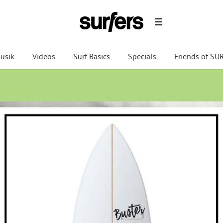
usik
Videos
Surf Basics
Specials
Friends of S