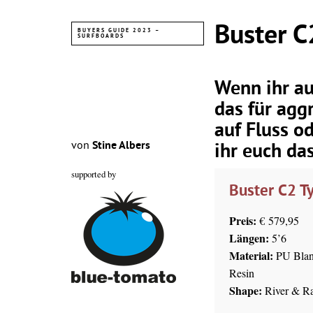
Buster C
BUYERS GUIDE 2023 –
SURFBOARDS
Wenn ihr au
das für agg
auf Fluss o
von
Stine Albers
ihr euch da
supported by
Buster C2 T
Preis:
€ 579,95
Längen:
5’6
Material:
PU Blank
Resin
Shape:
River & R