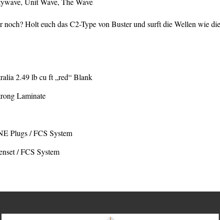
itywave, Unit Wave, The Wave
hr noch? Holt euch das C2-Type von Buster und surft die Wellen wie di
alia 2.49 lb cu ft „red“ Blank
trong Laminate
ANE Plugs / FCS System
enset / FCS System