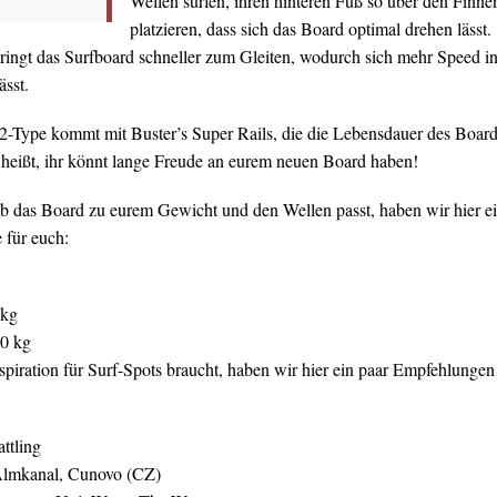
Wellen surfen, ihren hinteren Fuß so über den Finne
platzieren, dass sich das Board optimal drehen lässt.
bringt das Surfboard schneller zum Gleiten, wodurch sich mehr Speed i
ässt.
-Type kommt mit Buster’s Super Rails, die die Lebensdauer des Boar
 heißt, ihr könnt lange Freude an eurem neuen Board haben!
ob das Board zu eurem Gewicht und den Wellen passt, haben wir hier e
 für euch:
 kg
0 kg
piration für Surf-Spots braucht, haben wir hier ein paar Empfehlungen
ttling
Almkanal, Cunovo (CZ)