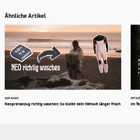
Ähnliche Artikel
SURF BASICS
WETSUI
Neoprenanzug richtig waschen: So bleibt dein Wetsuit länger frisch
Im Te