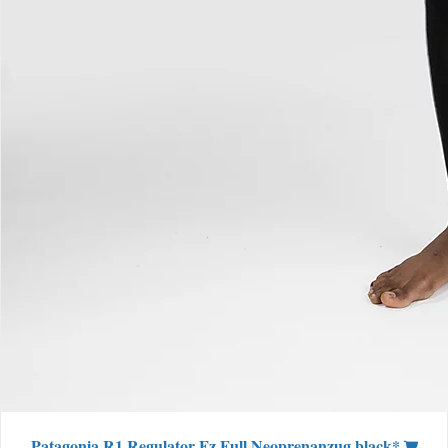
Patagonia R1 Regulator Fz Full Neoprenanzug black*