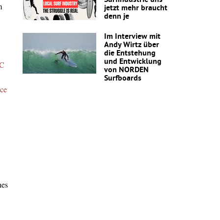
m
jetzt mehr braucht
denn je
Im Interview mit
Andy Wirtz über
die Entstehung
und Entwicklung
C
von NORDEN
Surfboards
nce
hes