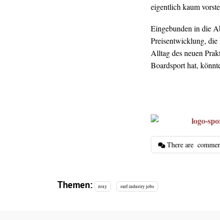
eigentlich kaum vorste
Eingebunden in die A
Preisentwicklung, di
Alltag des neuen Prak
Boardsport hat, könn
There are
commen
Themen:
roxy
surf industry jobs