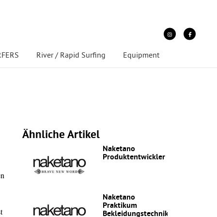
URFERS
River / Rapid Surfing
Equipment
Ähnliche Artikel
Naketano
Produktentwickler
en
Naketano
Praktikum
t
Bekleidungstechnik