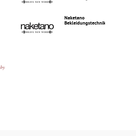
Naketano
Bekleidungstechniker(in)
 by