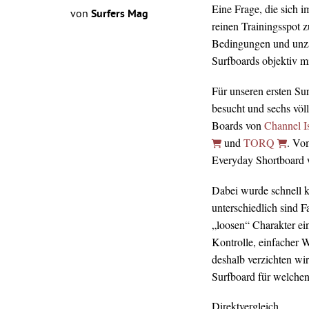
Eine Frage, die sich 
von
Surfers Mag
reinen Trainingsspot z
Bedingungen und unz
Surfboards objektiv mi
Für unseren ersten Su
besucht und sechs völ
Boards von
Channel I
und
TORQ
. Vo
Everyday Shortboard wa
Dabei wurde schnell kl
unterschiedlich sind 
„loosen“ Charakter ei
Kontrolle, einfacher 
deshalb verzichten wir
Surfboard für welchen 
Direktvergleich