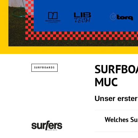
SURFBOA
SURFBOARDS
MUC
Unser erste
Welches Su