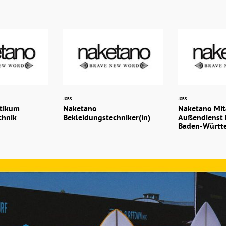
JOBS
JOBS
tikum
Naketano
Naketano Mit
chnik
Bekleidungstechniker(in)
Außendienst 
Baden-Württ