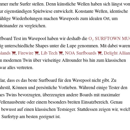
immer mehr Surfer stellen. Denn künstliche Wellen haben sich längst vo
ur eigenständigen Spielwiese entwickelt. Konstante Wellen, identische
ählige Wiederholungen machen Wavepools zum idealen Ort, um
teinander zu vergleichen.
rfboard Test im Wavepool haben wir deshalb die
O₂ SURFTOWN MU
lig unterschiedliche Shapes unter die Lupe genommen. Mit dabei waren
slands
,
Firewire
,
Lib Tech
,
NOA Surfboards
,
Delight Allia
m modernen Twin über vielseitige Allrounder bis hin zum klassischen
r alles vertreten.
ar, dass es das beste Surfboard für den Wavepool nicht gibt. Zu
Fahrstil, Können und persönliche Vorlieben. Während einige Tester den
nes Twins bevorzugten, überzeugten andere Boards mit maximaler
Wellenausbeute oder einem besonders breiten Einsatzbereich. Genau
 bewusst auf einen klassischen Testsieger. Stattdessen zeigen wir, welc
Surfertyp am besten geeignet ist.