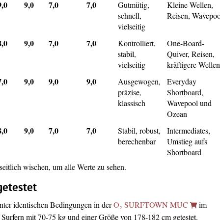
9,0
9,0
7,0
7,0
Gutmütig,
Kleine Wellen,
schnell,
Reisen, Wavepoo
vielseitig
8,0
9,0
7,0
7,0
Kontrolliert,
One-Board-
stabil,
Quiver, Reisen,
vielseitig
kräftigere Welle
7,0
9,0
9,0
9,0
Ausgewogen,
Everyday
präzise,
Shortboard,
klassisch
Wavepool und
Ozean
8,0
9,0
7,0
7,0
Stabil, robust,
Intermediates,
berechenbar
Umstieg aufs
Shortboard
itlich wischen, um alle Werte zu sehen.
getestet
nter identischen Bedingungen in der
O₂ SURFTOWN MUC
im
urfern mit 70-75 kg und einer Größe von 178-182 cm getestet.