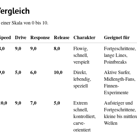
ergleich
einer Skala von 0 bis 10.
Speed
Drive
Response
Release
Charakter
Geeignet für
8,0
9,0
9,0
8,0
Flowig,
Fortgeschrittene,
schnell,
lange Lines,
verspielt
Pointbreaks
9,0
5,0
6,0
10,0
Direkt,
Aktive Surfer,
lebendig,
Midlength-Fans,
speziell
Finnen-
Experimente
10,0
9,0
7,0
5,0
Extrem
Aufsteiger und
schnell,
Fortgeschrittene,
kontrolliert,
kleine bis mittler
carve-
Wellen
orientiert