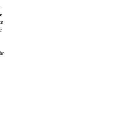
.
re
en
r
hr