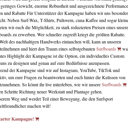
n geringes Gewicht, enorme Robustheit und ausgezeichnete Performance
n und Rabatte Für Unterstützer der Kampagne haben wir uns besonde
t. Neben Surf-Wax, T-Shirts, Pullovern, cuna-Kaffee und sogar klein
en wir euch die Möglichkeit, zu stark reduzierten Preisen eines unsere
oards zu erwerben. Wer schneller zugreift kriegt die größten Rabatte.
e Welt des nachhaltigen Handwerks eintauchen will, kann an unseren
eilnehmen und hiert den Traum eines selbstgebauten
Surfboards
wa
htes Highlight der Kampagne ist die Option, ein individuelles Custom
uns zu designen und genau auf eure Bedürfnisse anzupassen.
hrend der Kampagne sind wir auf Instagram, YouTube, TikTok und
tiv, um eure Fragen zu beantworten und euch hinter die Kulissen von
zunehmen. So könnt ihr live miterleben, wie wir unsere
Surfboards
ten Schritte Richtung neuer Werkstatt und Plantage gehen.
nserem Weg und werdet Teil einer Bewegung, die den Surfsport
ltfreundlicher machen will!
starter Kampagne!