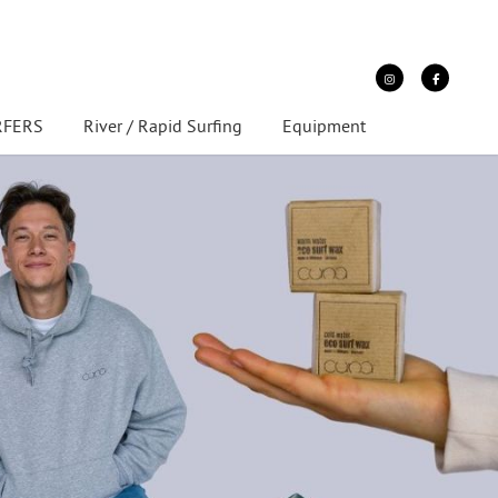
URFERS
River / Rapid Surfing
Equipment