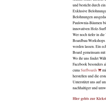
und besticht durch ei
Exklusive Belohnunge
Belohnungen ausgedach
Paulownia-Bäumen biet
innovativen Holz-Surfb
Wer noch tiefer in di
Boardbau-Workshops t
werden lassen. Ein ec
Board gemeinsam mit 
Wo ihr uns findet Wä
Facebook besonders ak
cuna
Surfboards
mit
herstellen und die ers
Unterstützt uns auf u
nachhaltiger und umwe
Hier gehts zur Kick