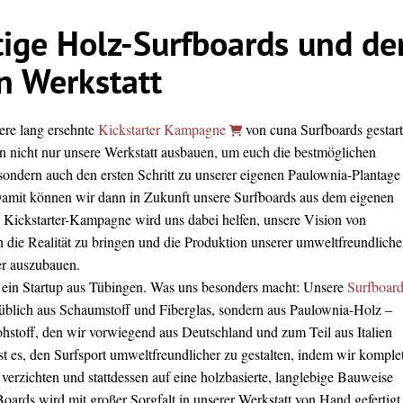
ige Holz-Surfboards und de
n Werkstatt
ere lang ersehnte
Kickstarter Kampagne
von cuna
Surfboards
gestart
n nicht nur unsere Werkstatt ausbauen, um euch die bestmöglichen
sondern auch den ersten Schritt zu unserer eigenen Paulownia-Plantage
amit können wir dann in Zukunft unsere
Surfboards
aus dem eigenen
 Kickstarter-Kampagne wird uns dabei helfen, unsere Vision von
n die Realität zu bringen und die Produktion unserer umweltfreundlich
er auszubauen.
 ein Startup aus Tübingen. Was uns besonders macht: Unsere
Surfboar
üblich aus Schaumstoff und Fiberglas, sondern aus Paulownia-Holz –
hstoff, den wir vorwiegend aus Deutschland und zum Teil aus Italien
st es, den Surfsport umweltfreundlicher zu gestalten, indem wir komplet
n verzichten und stattdessen auf eine holzbasierte, langlebige Bauweise
Boards wird mit großer Sorgfalt in unserer Werkstatt von Hand gefertigt