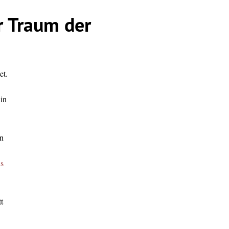
r Traum der
et.
 in
en
ds
t