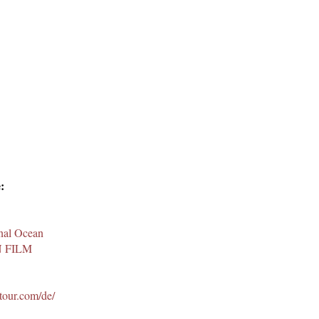
:
onal Ocean
 FILM
mtour.com/de/