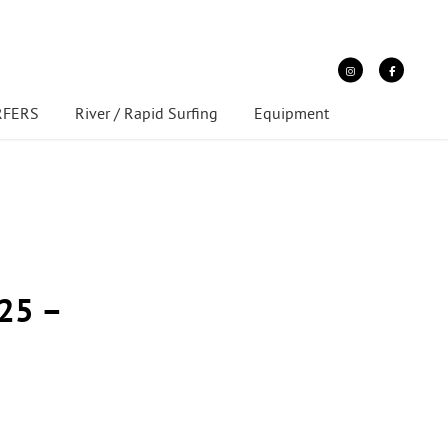
URFERS
River / Rapid Surfing
Equipment
25 –