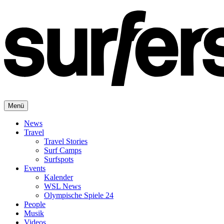
Menü
News
Travel
Travel Stories
Surf Camps
Surfspots
Events
Kalender
WSL News
Olympische Spiele 24
People
Musik
Videos