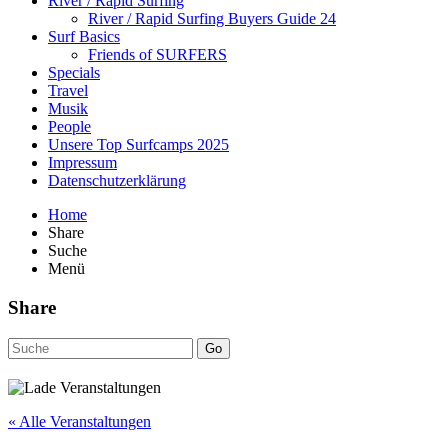
River / Rapid Surfing
River / Rapid Surfing Buyers Guide 24
Surf Basics
Friends of SURFERS
Specials
Travel
Musik
People
Unsere Top Surfcamps 2025
Impressum
Datenschutzerklärung
Home
Share
Suche
Menü
Share
Go
« Alle Veranstaltungen