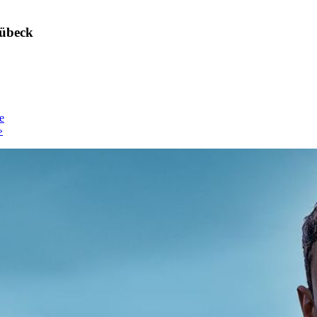
übeck
e
»