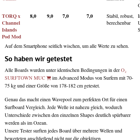
TORQ x
8,0
9,0
7,0
7,0
Stabil, robust,
I
Channel
berechenbar
Islands
Pod Mod
Auf dem Smartphone seitlich wischen, um alle Werte zu sehen.
So haben wir getestet
Alle Boards wurden unter identischen Bedingungen in der
O₂
SURFTOWN MUC
im Advanced Modus von Surfern mit 70-
75 kg und einer Größe von 178-182 cm getestet.
Genau das macht einen Wavepool zum perfekten Ort für einen
Surfboard Vergleich. Jede Welle ist nahezu gleich, wodurch
Unterschiede zwischen den einzelnen Shapes deutlich spürbarer
werden als im Ozean.
Unsere Tester surften jedes Board über mehrere Wellen und
bewerteten anschließend nicht nur die objektiven