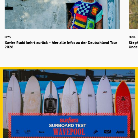
NEWS
MUSIK
Xavier Rudd kehrt zurück – hier alle Infos zu der Deutschland Tour
Steph
2026
Unde