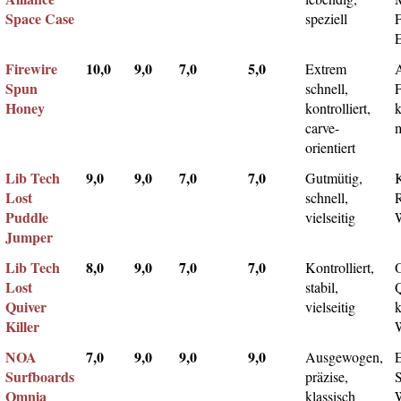
Space Case
speziell
Firewire
10,0
9,0
7,0
5,0
Extrem
Spun
schnell,
F
Honey
kontrolliert,
k
carve-
m
orientiert
Lib Tech
9,0
9,0
7,0
7,0
Gutmütig,
Lost
schnell,
Puddle
vielseitig
Jumper
Lib Tech
8,0
9,0
7,0
7,0
Kontrolliert,
Lost
stabil,
Q
Quiver
vielseitig
k
Killer
NOA
7,0
9,0
9,0
9,0
Ausgewogen,
Surfboards
präzise,
Omnia
klassisch