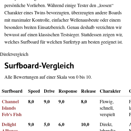
persönliche Vorlieben. Während einige Tester den „loosen“
Charakter eines Twins bevorzugten, überzeugten andere Boards
mit maximaler Kontrolle, einfacher Wellenausbeute oder einem
besonders breiten Einsatzbereich. Genau deshalb verzichten wir
bewusst auf einen klassischen Testsieger. Stattdessen zeigen wir,
welches Surfboard für welchen Surfertyp am besten geeignet ist.
Direktvergleich
Surfboard-Vergleich
Alle Bewertungen auf einer Skala von 0 bis 10.
Surfboard
Speed
Drive
Response
Release
Charakter
Channel
8,0
9,0
9,0
8,0
Flowig,
F
Islands
schnell,
l
Feb's Fish
verspielt
Delight
9,0
5,0
6,0
10,0
Direkt,
A
Alliance
lebendig,