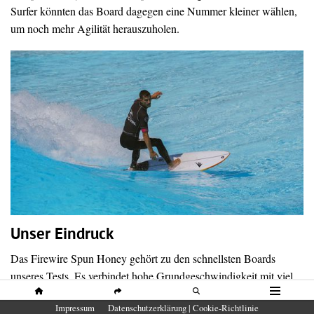
Surfer könnten das Board dagegen eine Nummer kleiner wählen,
um noch mehr Agilität herauszuholen.
Unser Eindruck
Das Firewire Spun Honey gehört zu den schnellsten Boards
unseres Tests. Es verbindet hohe Grundgeschwindigkeit mit viel
Kontrolle und überzeugt besonders in langen Carves. Wer ein
HOME
SHARE
SUCHE
MENÜ
Impressum
Datenschutzerklärung | Cookie-Richtlinie
Board für kleine bis mittlere Wellen sucht und Wert auf Stabilität