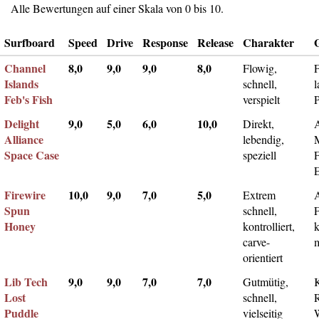
Alle Bewertungen auf einer Skala von 0 bis 10.
Surfboard
Speed
Drive
Response
Release
Charakter
Channel
8,0
9,0
9,0
8,0
Flowig,
F
Islands
schnell,
l
Feb's Fish
verspielt
Delight
9,0
5,0
6,0
10,0
Direkt,
A
Alliance
lebendig,
Space Case
speziell
Firewire
10,0
9,0
7,0
5,0
Extrem
Spun
schnell,
F
Honey
kontrolliert,
k
carve-
m
orientiert
Lib Tech
9,0
9,0
7,0
7,0
Gutmütig,
Lost
schnell,
Puddle
vielseitig