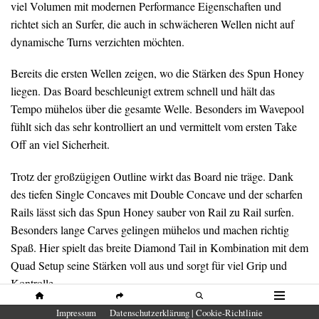
viel Volumen mit modernen Performance Eigenschaften und
richtet sich an Surfer, die auch in schwächeren Wellen nicht auf
dynamische Turns verzichten möchten.
Bereits die ersten Wellen zeigen, wo die Stärken des Spun Honey
liegen. Das Board beschleunigt extrem schnell und hält das
Tempo mühelos über die gesamte Welle. Besonders im Wavepool
fühlt sich das sehr kontrolliert an und vermittelt vom ersten Take
Off an viel Sicherheit.
Trotz der großzügigen Outline wirkt das Board nie träge. Dank
des tiefen Single Concaves mit Double Concave und der scharfen
Rails lässt sich das Spun Honey sauber von Rail zu Rail surfen.
Besonders lange Carves gelingen mühelos und machen richtig
Spaß. Hier spielt das breite Diamond Tail in Kombination mit dem
Quad Setup seine Stärken voll aus und sorgt für viel Grip und
Kontrolle.
HOME
SHARE
SUCHE
MENÜ
Impressum
Datenschutzerklärung | Cookie-Richtlinie
Bei schnellen Snaps oder sehr engen Richtungswechseln stößt das