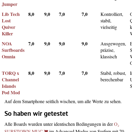
Jumper
Lib Tech
8,0
9,0
7,0
7,0
Kontrolliert,
Lost
stabil,
Q
Quiver
vielseitig
k
Killer
NOA
7,0
9,0
9,0
9,0
Ausgewogen,
Surfboards
präzise,
Omnia
klassisch
TORQ x
8,0
9,0
7,0
7,0
Stabil, robust,
I
Channel
berechenbar
Islands
Pod Mod
Auf dem Smartphone seitlich wischen, um alle Werte zu sehen.
So haben wir getestet
Alle Boards wurden unter identischen Bedingungen in der
O₂
SURFTOWN MUC
im Advanced Modus von Surfern mit 70-