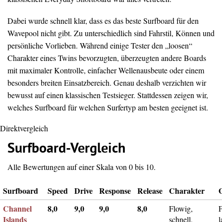
Dabei wurde schnell klar, dass es das beste Surfboard für den
Wavepool nicht gibt. Zu unterschiedlich sind Fahrstil, Können und
persönliche Vorlieben. Während einige Tester den „loosen“
Charakter eines Twins bevorzugten, überzeugten andere Boards
mit maximaler Kontrolle, einfacher Wellenausbeute oder einem
besonders breiten Einsatzbereich. Genau deshalb verzichten wir
bewusst auf einen klassischen Testsieger. Stattdessen zeigen wir,
welches Surfboard für welchen Surfertyp am besten geeignet ist.
Direktvergleich
Surfboard-Vergleich
Alle Bewertungen auf einer Skala von 0 bis 10.
Surfboard
Speed
Drive
Response
Release
Charakter
Channel
8,0
9,0
9,0
8,0
Flowig,
F
Islands
schnell,
l