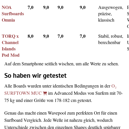
NOA
7,0
9,0
9,0
9,0
Ausgewogen,
Surfboards
präzise,
Omnia
klassisch
TORQ x
8,0
9,0
7,0
7,0
Stabil, robust,
I
Channel
berechenbar
Islands
Pod Mod
Auf dem Smartphone seitlich wischen, um alle Werte zu sehen.
So haben wir getestet
Alle Boards wurden unter identischen Bedingungen in der
O₂
SURFTOWN MUC
im Advanced Modus von Surfern mit 70-
75 kg und einer Größe von 178-182 cm getestet.
Genau das macht einen Wavepool zum perfekten Ort für einen
Surfboard Vergleich. Jede Welle ist nahezu gleich, wodurch
Unterschiede zwischen den einzelnen Shapes deutlich spürbarer