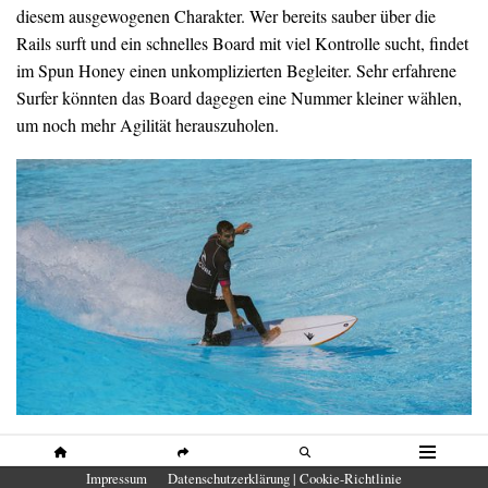
diesem ausgewogenen Charakter. Wer bereits sauber über die
Rails surft und ein schnelles Board mit viel Kontrolle sucht, findet
im Spun Honey einen unkomplizierten Begleiter. Sehr erfahrene
Surfer könnten das Board dagegen eine Nummer kleiner wählen,
um noch mehr Agilität herauszuholen.
Unser Eindruck
HOME
SHARE
SUCHE
MENÜ
Impressum
Datenschutzerklärung | Cookie-Richtlinie
Das Firewire Spun Honey gehört zu den schnellsten Boards