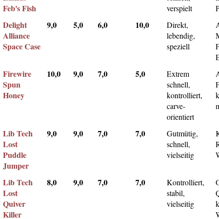
Feb's Fish
verspielt
Delight
9,0
5,0
6,0
10,0
Direkt,
A
Alliance
lebendig,
Space Case
speziell
Firewire
10,0
9,0
7,0
5,0
Extrem
Spun
schnell,
F
Honey
kontrolliert,
k
carve-
m
orientiert
Lib Tech
9,0
9,0
7,0
7,0
Gutmütig,
Lost
schnell,
Puddle
vielseitig
Jumper
Lib Tech
8,0
9,0
7,0
7,0
Kontrolliert,
Lost
stabil,
Q
Quiver
vielseitig
k
Killer