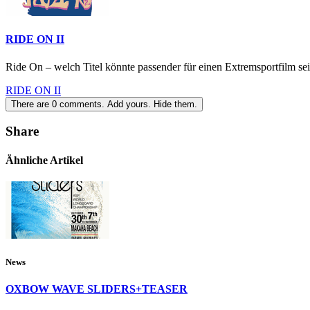
RIDE ON II
Ride On – welch Titel könnte passender für einen Extremsportfilm sei
RIDE ON II
There are
0
comments.
Add yours.
Hide them.
Share
Ähnliche Artikel
News
OXBOW WAVE SLIDERS+TEASER