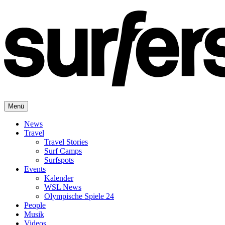
Menü
News
Travel
Travel Stories
Surf Camps
Surfspots
Events
Kalender
WSL News
Olympische Spiele 24
People
Musik
Videos