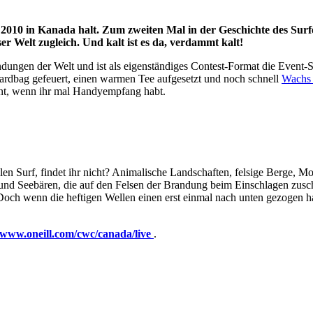
2010 in Kanada halt. Zum zweiten Mal in der Geschichte des Surf
er Welt zugleich. Und kalt ist es da, verdammt kalt!
dungen der Welt und ist als eigenständiges Contest-Format die Event-Ser
rdbag gefeuert, einen warmen Tee aufgesetzt und noch schnell
Wach
nnt, wenn ihr mal Handyempfang habt.
en Surf, findet ihr nicht? Animalische Landschaften, felsige Berge, M
 und Seebären, die auf den Felsen der Brandung beim Einschlagen zus
och wenn die heftigen Wellen einen erst einmal nach unten gezogen ha
www.oneill.com/cwc/canada/live
.