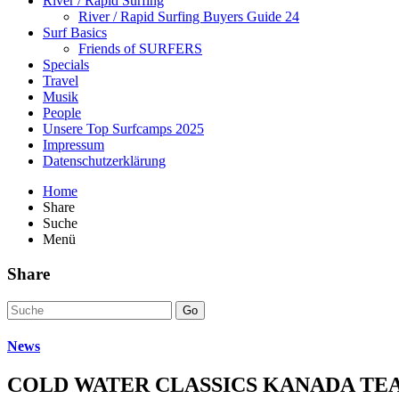
River / Rapid Surfing
River / Rapid Surfing Buyers Guide 24
Surf Basics
Friends of SURFERS
Specials
Travel
Musik
People
Unsere Top Surfcamps 2025
Impressum
Datenschutzerklärung
Home
Share
Suche
Menü
Share
Go
News
COLD WATER CLASSICS KANADA TE