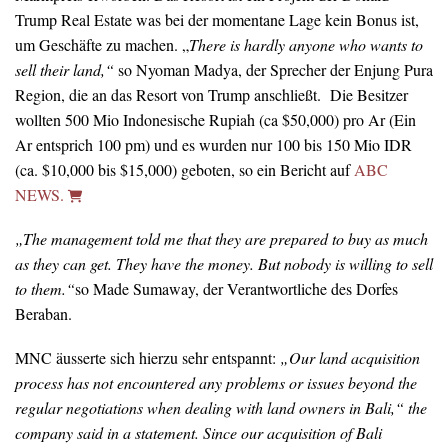
Trump Real Estate was bei der momentane Lage kein Bonus ist,
um Geschäfte zu machen. „
There is hardly anyone who wants to
sell their land,“
so Nyoman Madya, der Sprecher der Enjung Pura
Region, die an das Resort von Trump anschließt. Die Besitzer
wollten 500 Mio Indonesische Rupiah (ca $50,000) pro Ar (Ein
Ar entsprich 100 pm) und es wurden nur 100 bis 150 Mio IDR
(ca. $10,000 bis $15,000) geboten, so ein Bericht auf
ABC
NEWS.
„The management told me that they are prepared to buy as much
as they can get. They have the money. But nobody is willing to sell
to them.“
so Made Sumaway, der Verantwortliche des Dorfes
Beraban.
MNC äusserte sich hierzu sehr entspannt:
„Our land acquisition
process has not encountered any problems or issues beyond the
regular negotiations when dealing with land owners in Bali,“ the
company said in a statement. Since our acquisition of Bali