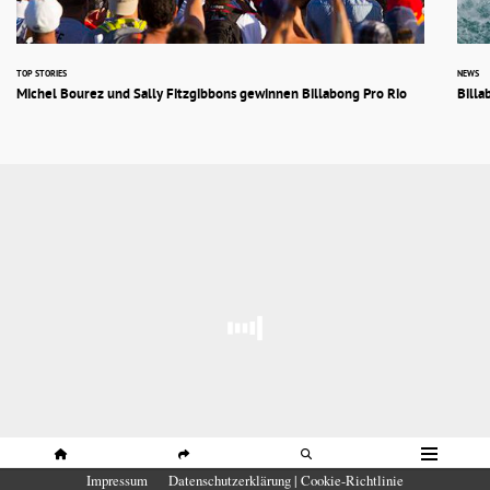
TOP STORIES
NEWS
Michel Bourez und Sally Fitzgibbons gewinnen Billabong Pro Rio
Billa
HOME
SHARE
SUCHE
MENÜ
Impressum
Datenschutzerklärung | Cookie-Richtlinie