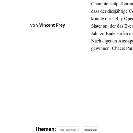
Championship Tour und
dass der diesjährige Co
konnte die J-Bay Open
von
Vincent Frey
Slater an, der das Eve
Jahr zu Ende surfen u
Nach eigenen Aussagen
gewinnen. Cheers Par
Themen:
Joel Parkinson
Retirement