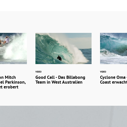
VIDEO
VIDEO
von Mitch
Good Call - Das Billabong
Cyclone Oma -
el Parkinson,
Team in West Australien
Coast erwach
et erobert