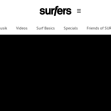
usik
Videos
Surf Basics
Specials
Friends of S