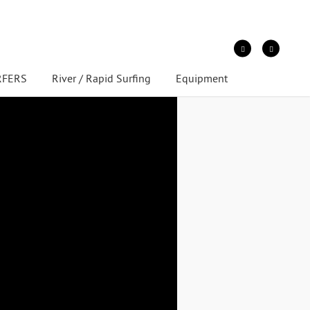
URFERS
River / Rapid Surfing
Equipment