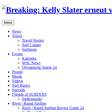
Menü
News
Travel
Travel Stories
Surf Camps
Surfspots
Events
Kalender
WSL News
Olympische Spiele 24
People
Musik
Videos
Surf Basics
Specials
Friends of SURFERS
Stellenmarkt
River / Rapid Surfing
River / Rapid Surfing Buyers Guide 24