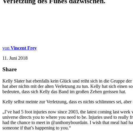
Verletzung des Fußes dazwischen.
von
Vincent Frey
11. Juni 2018
Share
Kelly Slater hat ebenfalls kein Glück und reiht sich in die Gruppe de
hat aber nichts mit der alten Verletzung zu tun. Kelly hat sich eine
bedeuten, dass sich Kelly das Band im großen Zehen gerissen hat.
Kelly selbst meinte zur Verletzung, dass es nichts schlimmes sei, abe
„I’ve had 5 foot injuries now since 2003, the latest coming last week 
universe directs you to where you need to be. Injuries used to reall
had the chance to meet in @anthonybourdain. I wish that meal had ha
someone if that’s happening to you.“