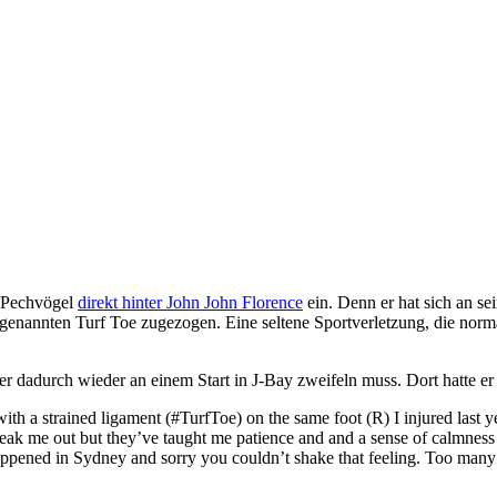
r Pechvögel
direkt hinter John John Florence
ein. Denn er hat sich an se
n sogenannten Turf Toe zugezogen. Eine seltene Sportverletzung, die n
r er dadurch wieder an einem Start in J-Bay zweifeln muss. Dort hatte e
with a strained ligament (#TurfToe) on the same foot (R) I injured last 
y freak me out but they’ve taught me patience and and a sense of calm
ppened in Sydney and sorry you couldn’t shake that feeling. Too many