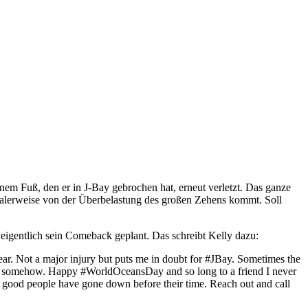
inem Fuß, den er in J-Bay gebrochen hat, erneut verletzt. Das ganze
ormalerweise von der Überbelastung des großen Zehens kommt. Soll
r eigentlich sein Comeback geplant. Das schreibt Kelly dazu:
year. Not a major injury but puts me in doubt for #JBay. Sometimes the
ness somehow. Happy #WorldOceansDay and so long to a friend I never
 good people have gone down before their time. Reach out and call