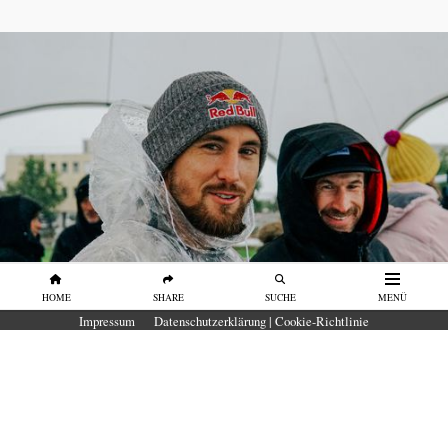
HOME
SHARE
SUCHE
MENÜ
PORTRAITS
Impressum
Datenschutzerklärung | Cookie-Richtlinie
Portrait Leon Glatzer: „Es war ein
Segen, dass ich es nicht zu Olympia
2024 geschafft habe”