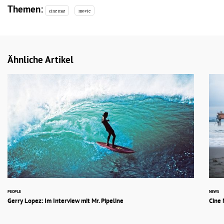
Themen:
cine mar
movie
Ähnliche Artikel
PEOPLE
NEWS
Gerry Lopez: Im Interview mit Mr. Pipeline
Cine 