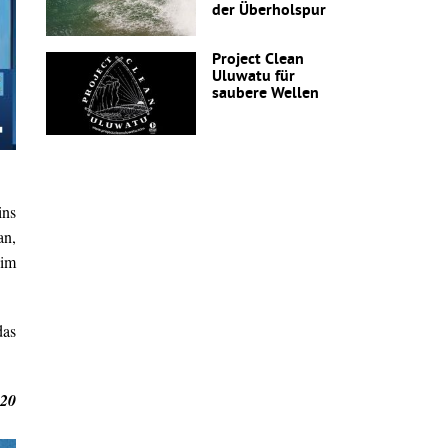
der Überholspur
Project Clean
Uluwatu für
saubere Wellen
ins
an,
 im
das
 20