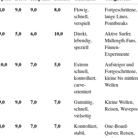
8,0
9,0
9,0
8,0
Flowig,
Fortgeschrittene,
schnell,
lange Lines,
verspielt
Pointbreaks
9,0
5,0
6,0
10,0
Direkt,
Aktive Surfer,
lebendig,
Midlength-Fans,
speziell
Finnen-
Experimente
10,0
9,0
7,0
5,0
Extrem
Aufsteiger und
schnell,
Fortgeschrittene,
kontrolliert,
kleine bis mittler
carve-
Wellen
orientiert
9,0
9,0
7,0
7,0
Gutmütig,
Kleine Wellen,
schnell,
Reisen, Wavepoo
vielseitig
8,0
9,0
7,0
7,0
Kontrolliert,
One-Board-
stabil,
Quiver, Reisen,