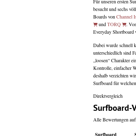
Für unseren ersten Su
besucht und sechs völ
Boards von
Channel I
und
TORQ
. Vo
Everyday Shortboard wa
Dabei wurde schnell kl
unterschiedlich sind 
„loosen“ Charakter ei
Kontrolle, einfacher 
deshalb verzichten wir
Surfboard für welchen 
Direktvergleich
Surfboard-V
Alle Bewertungen auf 
Surfboard