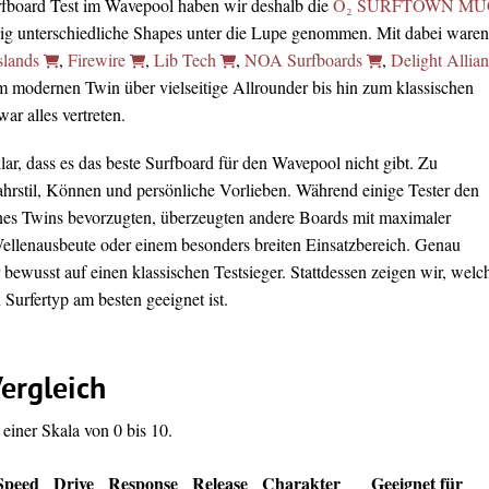
rfboard Test im Wavepool haben wir deshalb die
O₂ SURFTOWN MU
lig unterschiedliche Shapes unter die Lupe genommen. Mit dabei waren
slands
,
Firewire
,
Lib Tech
,
NOA Surfboards
,
Delight Allia
m modernen Twin über vielseitige Allrounder bis hin zum klassischen
r alles vertreten.
ar, dass es das beste Surfboard für den Wavepool nicht gibt. Zu
Fahrstil, Können und persönliche Vorlieben. Während einige Tester den
nes Twins bevorzugten, überzeugten andere Boards mit maximaler
Wellenausbeute oder einem besonders breiten Einsatzbereich. Genau
 bewusst auf einen klassischen Testsieger. Stattdessen zeigen wir, welc
Surfertyp am besten geeignet ist.
ergleich
einer Skala von 0 bis 10.
Speed
Drive
Response
Release
Charakter
Geeignet für