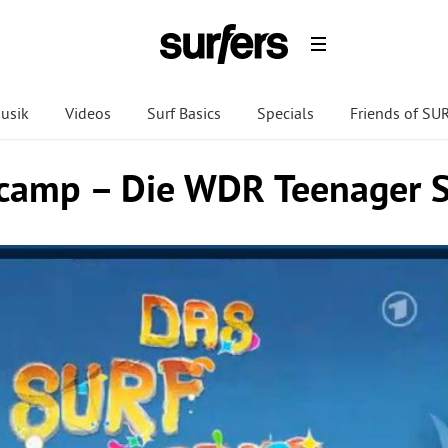
usik
Videos
Surf Basics
Specials
Friends of S
fcamp – Die WDR Teenager S