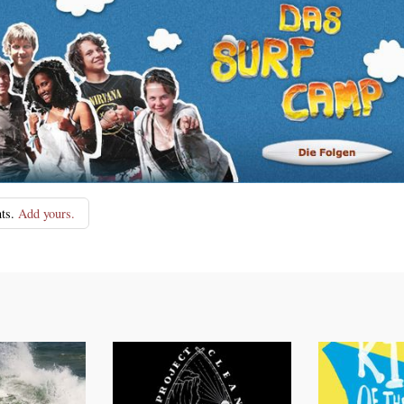
ts.
Add yours.