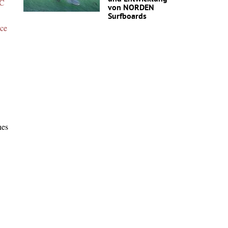
C
von NORDEN
Surfboards
nce
hes