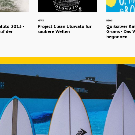
NEWS
NEWS
llito 2013 -
Project Clean Uluwatu für
Quiksilver Ki
auf der
saubere Wellen
Groms - Das V
begonnen