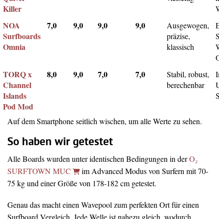
Killer
NOA
7,0
9,0
9,0
9,0
Ausgewogen,
Surfboards
präzise,
Omnia
klassisch
TORQ x
8,0
9,0
7,0
7,0
Stabil, robust,
I
Channel
berechenbar
Islands
Pod Mod
Auf dem Smartphone seitlich wischen, um alle Werte zu sehen.
So haben wir getestet
Alle Boards wurden unter identischen Bedingungen in der
O₂
SURFTOWN MUC
im Advanced Modus von Surfern mit 70-
75 kg und einer Größe von 178-182 cm getestet.
Genau das macht einen Wavepool zum perfekten Ort für einen
Surfboard Vergleich. Jede Welle ist nahezu gleich, wodurch