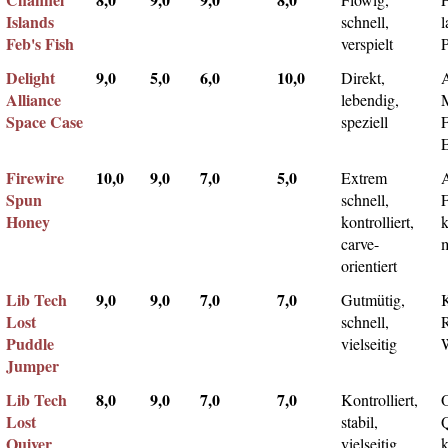
Islands
schnell,
l
Feb's Fish
verspielt
Delight
9,0
5,0
6,0
10,0
Direkt,
A
Alliance
lebendig,
Space Case
speziell
Firewire
10,0
9,0
7,0
5,0
Extrem
Spun
schnell,
F
Honey
kontrolliert,
k
carve-
m
orientiert
Lib Tech
9,0
9,0
7,0
7,0
Gutmütig,
Lost
schnell,
Puddle
vielseitig
Jumper
Lib Tech
8,0
9,0
7,0
7,0
Kontrolliert,
Lost
stabil,
Q
Quiver
vielseitig
k