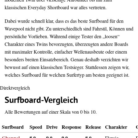
klassischen Everyday Shortboard war alles vertreten.
Dabei wurde schnell klar, dass es das beste Surfboard für den
Wavepool nicht gibt. Zu unterschiedlich sind Fahrstil, Können und
persönliche Vorlieben. Während einige Tester den „loosen“
Charakter eines Twins bevorzugten, überzeugten andere Boards
mit maximaler Kontrolle, einfacher Wellenausbeute oder einem
besonders breiten Einsatzbereich. Genau deshalb verzichten wir
bewusst auf einen klassischen Testsieger. Stattdessen zeigen wir,
welches Surfboard für welchen Surfertyp am besten geeignet ist.
Direktvergleich
Surfboard-Vergleich
Alle Bewertungen auf einer Skala von 0 bis 10.
Surfboard
Speed
Drive
Response
Release
Charakter
Channel
8,0
9,0
9,0
8,0
Flowig,
F