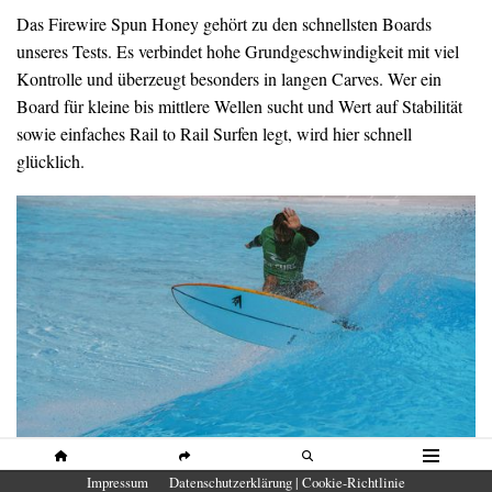
Das Firewire Spun Honey gehört zu den schnellsten Boards
unseres Tests. Es verbindet hohe Grundgeschwindigkeit mit viel
Kontrolle und überzeugt besonders in langen Carves. Wer ein
Board für kleine bis mittlere Wellen sucht und Wert auf Stabilität
sowie einfaches Rail to Rail Surfen legt, wird hier schnell
glücklich.
HOME
SHARE
SUCHE
MENÜ
Impressum
Datenschutzerklärung | Cookie-Richtlinie