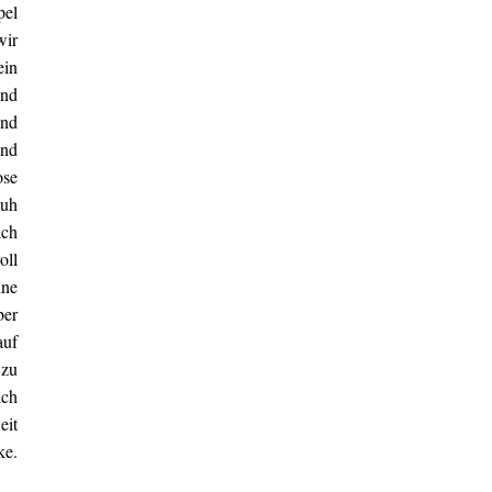
pel
wir
ein
und
und
und
ose
huh
ich
oll
ine
ber
auf
 zu
ich
eit
ke.