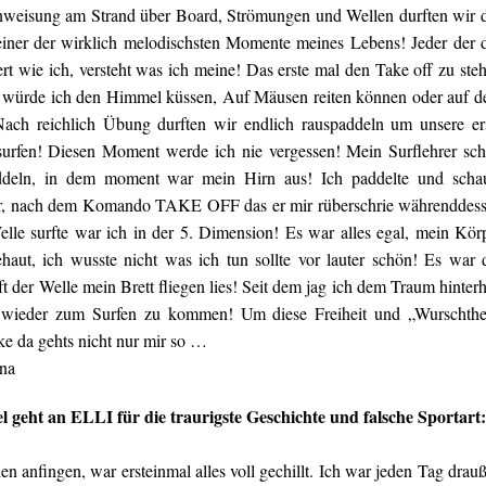
nweisung am Strand über Board, Strömungen und Wellen durften wir 
 einer der wirklich melodischsten Momente meines Lebens! Jeder der 
ert wie ich, versteht was ich meine! Das erste mal den Take off zu ste
s würde ich den Himmel küssen, Auf Mäusen reiten können oder auf 
Nach reichlich Übung durften wir endlich rauspaddeln um unsere er
urfen! Diesen Moment werde ich nie vergessen! Mein Surflehrer sch
ddeln, in dem moment war mein Hirn aus! Ich paddelte und scha
er, nach dem Komando TAKE OFF das er mir rüberschrie währenddes
elle surfte war ich in der 5. Dimension! Es war alles egal, mein Kör
haut, ich wusste nicht was ich tun sollte vor lauter schön! Es war 
 der Welle mein Brett fliegen lies! Seit dem jag ich dem Traum hinterh
 wieder zum Surfen zu kommen! Um diese Freiheit und „Wurschthe
ke da gehts nicht nur mir so …
ena
geht an ELLI für die traurigste Geschichte und falsche Sportart:
n anfingen, war ersteinmal alles voll gechillt. Ich war jeden Tag drau