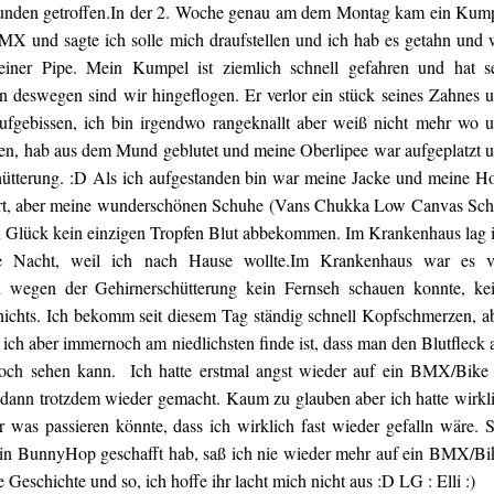
unden getroffen.In der 2. Woche genau am dem Montag kam ein Kum
MX und sagte ich solle mich draufstellen und ich hab es getahn und 
einer Pipe. Mein Kumpel ist ziemlich schnell gefahren und hat s
n deswegen sind wir hingeflogen. Er verlor ein stück seines Zahnes 
 aufgebissen, ich bin irgendwo rangeknallt aber weiß nicht mehr wo 
ten, hab aus dem Mund geblutet und meine Oberlipee war aufgeplatzt 
chütterung. :D Als ich aufgestanden bin war meine Jacke und meine H
ert, aber meine wunderschönen Schuhe (Vans Chukka Low Canvas Sc
in Glück kein einzigen Tropfen Blut abbekommen. Im Krankenhaus lag 
 Nacht, weil ich nach Hause wollte.Im Krankenhaus war es v
h wegen der Gehirnerschütterung kein Fernseh schauen konnte, ke
nichts. Ich bekomm seit diesem Tag ständig schnell Kopfschmerzen, a
as ich aber immernoch am niedlichsten finde ist, dass man den Blutfleck 
h sehen kann. Ich hatte erstmal angst wieder auf ein BMX/Bike
s dann trotzdem wieder gemacht. Kaum zu glauben aber ich hatte wirkl
r was passieren könnte, dass ich wirklich fast wieder gefalln wäre. S
ein BunnyHop geschafft hab, saß ich nie wieder mehr auf ein BMX/Bi
 Geschichte und so, ich hoffe ihr lacht mich nicht aus :D LG : Elli :)