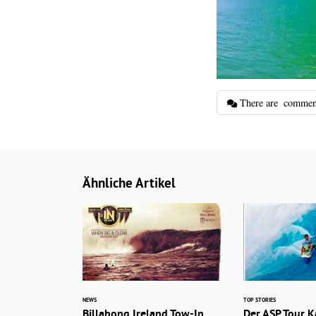
There are
commen
Ähnliche Artikel
NEWS
TOP STORIES
Billabong Ireland Tow-In
Der ASP Tour K