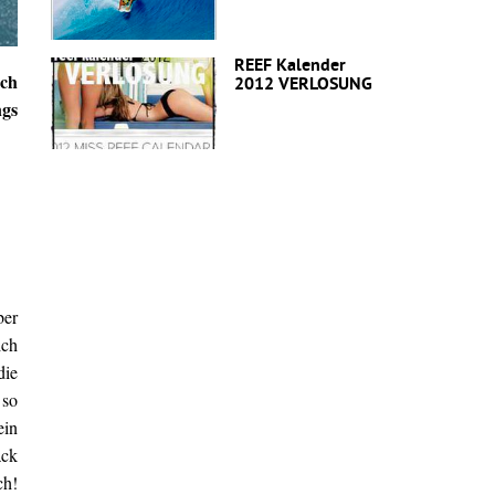
REEF Kalender
uch
2012 VERLOSUNG
ngs
ber
ich
die
 so
ein
äck
ch!