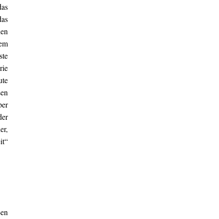
das
das
hen
dem
ste
rie
ute
sen
per
der
er,
it“
ßen