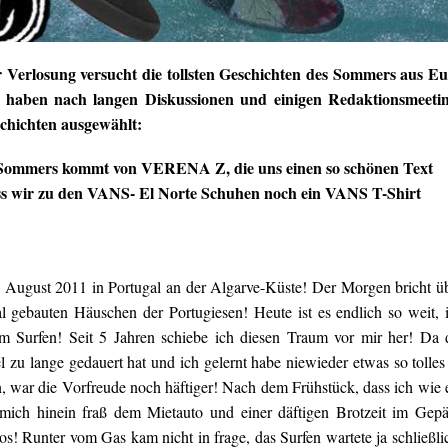
r Verlosung versucht die tollsten Geschichten des Sommers aus E
d haben nach langen Diskussionen und einigen Redaktionsmeeti
schichten ausgewählt:
 Sommers kommt von VERENA Z, die uns einen so schönen Text
ss wir zu den VANS- El Norte Schuhen noch ein VANS T-Shirt
. August 2011 in Portugal an der Algarve-Küste! Der Morgen bricht ü
l gebauten Häuschen der Portugiesen! Heute ist es endlich so weit, 
um Surfen! Seit 5 Jahren schiebe ich diesen Traum vor mir her! Da 
l zu lange gedauert hat und ich gelernt habe niewieder etwas so tolles
n, war die Vorfreude noch häftiger! Nach dem Frühstück, dass ich wie 
mich hinein fraß dem Mietauto und einer däftigen Brotzeit im Gep
os! Runter vom Gas kam nicht in frage, das Surfen wartete ja schließli