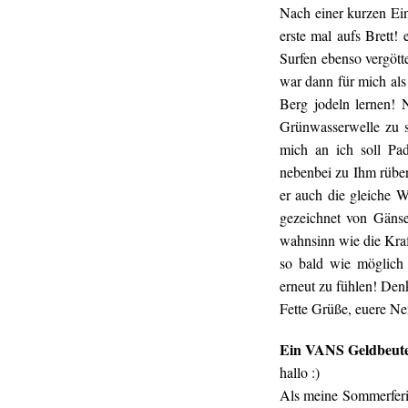
Nach einer kurzen Ei
erste mal aufs Brett!
Surfen ebenso vergött
war dann für mich al
Berg jodeln lernen! 
Grünwasserwelle zu s
mich an ich soll Pa
nebenbei zu Ihm rüb
er auch die gleiche W
gezeichnet von Gänse
wahnsinn wie die Kraft
so bald wie möglich
erneut zu fühlen! Den
Fette Grüße, euere N
Ein VANS Geldbeutel 
hallo :)
Als meine Sommerferie