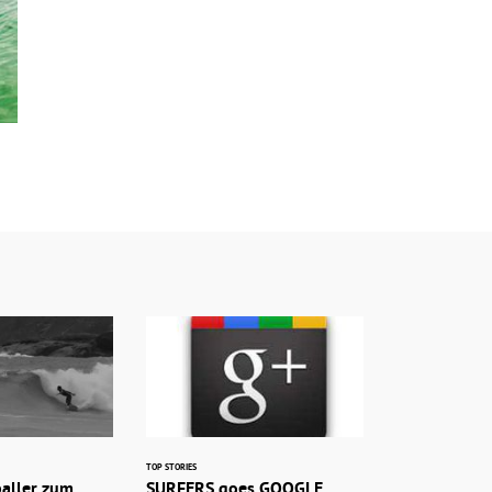
TOP STORIES
baller zum
SURFERS goes GOOGLE