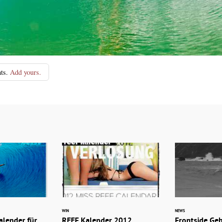
ts.
Add yours.
WIN
NEWS
alender für
REEF Kalender 2012
Frontside Ge