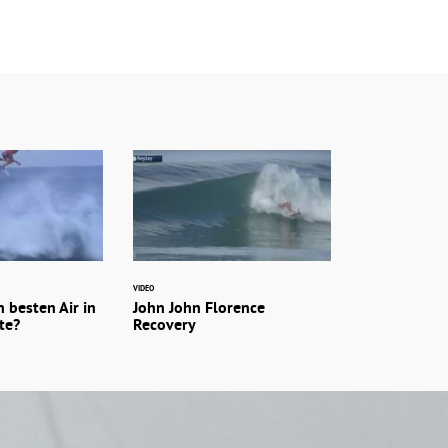
VIDEO
 besten Air in
John John Florence
te?
Recovery