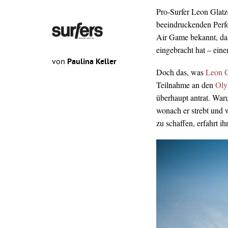
Pro-Surfer Leon Glatze
beeindruckenden Perfo
Air Game bekannt, da
eingebracht hat – eine
von
Paulina Keller
Doch das, was
Leon G
Teilnahme an den
Oly
überhaupt antrat. Waru
wonach er strebt und 
zu schaffen, erfahrt ih