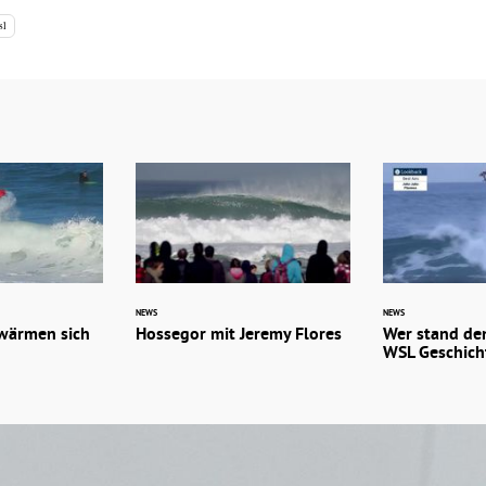
sl
NEWS
NEWS
 wärmen sich
Hossegor mit Jeremy Flores
Wer stand den
WSL Geschich