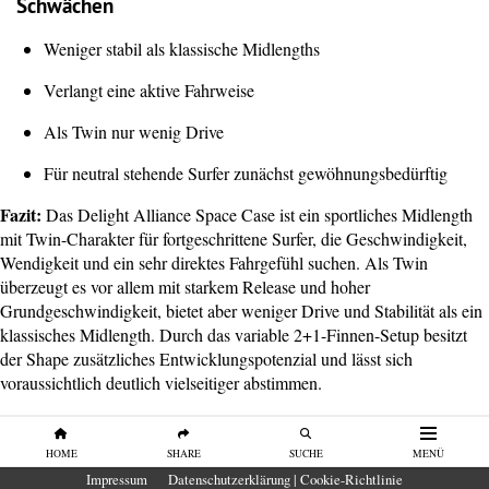
Schwächen
Weniger stabil als klassische Midlengths
Verlangt eine aktive Fahrweise
Als Twin nur wenig Drive
Für neutral stehende Surfer zunächst gewöhnungsbedürftig
Fazit:
Das Delight Alliance Space Case ist ein sportliches Midlength
mit Twin-Charakter für fortgeschrittene Surfer, die Geschwindigkeit,
Wendigkeit und ein sehr direktes Fahrgefühl suchen. Als Twin
überzeugt es vor allem mit starkem Release und hoher
Grundgeschwindigkeit, bietet aber weniger Drive und Stabilität als ein
klassisches Midlength. Durch das variable 2+1-Finnen-Setup besitzt
der Shape zusätzliches Entwicklungspotenzial und lässt sich
voraussichtlich deutlich vielseitiger abstimmen.
Hier geht’s zum Delight Alliance Space Case!
HOME
SHARE
SUCHE
MENÜ
Impressum
Datenschutzerklärung | Cookie-Richtlinie