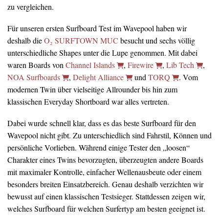
zu vergleichen.
Für unseren ersten Surfboard Test im Wavepool haben wir
deshalb die
O₂ SURFTOWN MUC
besucht und sechs völlig
unterschiedliche Shapes unter die Lupe genommen. Mit dabei
waren Boards von
Channel Islands
,
Firewire
,
Lib Tech
,
NOA Surfboards
,
Delight Alliance
und
TORQ
. Vom
modernen Twin über vielseitige Allrounder bis hin zum
klassischen Everyday Shortboard war alles vertreten.
Dabei wurde schnell klar, dass es das beste Surfboard für den
Wavepool nicht gibt. Zu unterschiedlich sind Fahrstil, Können und
persönliche Vorlieben. Während einige Tester den „loosen“
Charakter eines Twins bevorzugten, überzeugten andere Boards
mit maximaler Kontrolle, einfacher Wellenausbeute oder einem
besonders breiten Einsatzbereich. Genau deshalb verzichten wir
bewusst auf einen klassischen Testsieger. Stattdessen zeigen wir,
welches Surfboard für welchen Surfertyp am besten geeignet ist.