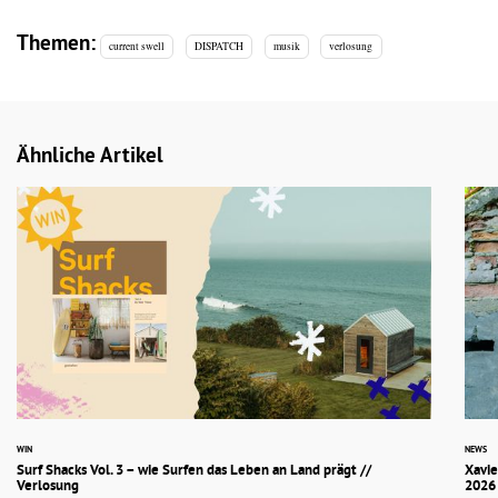
Themen:
current swell
DISPATCH
musik
verlosung
Ähnliche Artikel
WIN
NEWS
Surf Shacks Vol. 3 – wie Surfen das Leben an Land prägt //
Xavie
Verlosung
2026