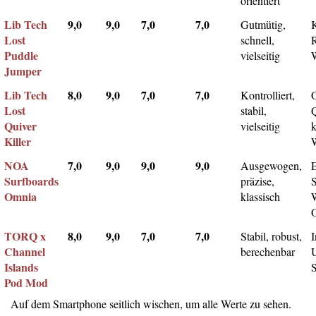
orientiert
Lib Tech
9,0
9,0
7,0
7,0
Gutmütig,
Lost
schnell,
Puddle
vielseitig
Jumper
Lib Tech
8,0
9,0
7,0
7,0
Kontrolliert,
Lost
stabil,
Q
Quiver
vielseitig
k
Killer
NOA
7,0
9,0
9,0
9,0
Ausgewogen,
Surfboards
präzise,
Omnia
klassisch
TORQ x
8,0
9,0
7,0
7,0
Stabil, robust,
I
Channel
berechenbar
Islands
Pod Mod
Auf dem Smartphone seitlich wischen, um alle Werte zu sehen.