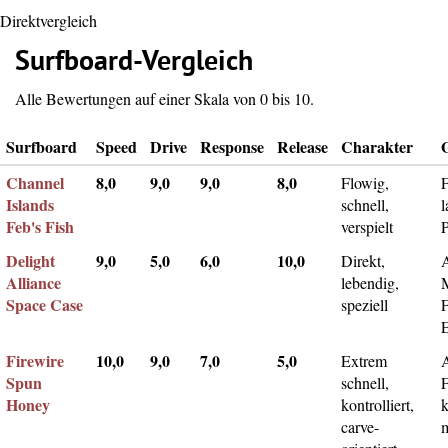
Direktvergleich
Surfboard-Vergleich
Alle Bewertungen auf einer Skala von 0 bis 10.
Surfboard
Speed
Drive
Response
Release
Charakter
Channel
8,0
9,0
9,0
8,0
Flowig,
F
Islands
schnell,
l
Feb's Fish
verspielt
Delight
9,0
5,0
6,0
10,0
Direkt,
A
Alliance
lebendig,
Space Case
speziell
Firewire
10,0
9,0
7,0
5,0
Extrem
Spun
schnell,
F
Honey
kontrolliert,
k
carve-
m