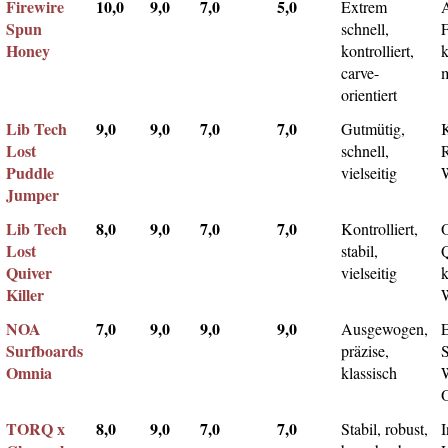
Firewire
10,0
9,0
7,0
5,0
Extrem
Spun
schnell,
F
Honey
kontrolliert,
k
carve-
m
orientiert
Lib Tech
9,0
9,0
7,0
7,0
Gutmütig,
Lost
schnell,
Puddle
vielseitig
Jumper
Lib Tech
8,0
9,0
7,0
7,0
Kontrolliert,
Lost
stabil,
Q
Quiver
vielseitig
k
Killer
NOA
7,0
9,0
9,0
9,0
Ausgewogen,
Surfboards
präzise,
Omnia
klassisch
TORQ x
8,0
9,0
7,0
7,0
Stabil, robust,
I