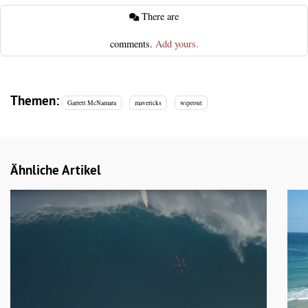
There are
comments.
Add yours.
Themen:
Garrett McNamara
mavericks
wipeout
Ähnliche Artikel