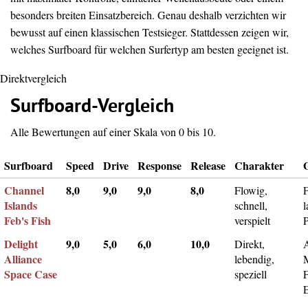
besonders breiten Einsatzbereich. Genau deshalb verzichten wir
bewusst auf einen klassischen Testsieger. Stattdessen zeigen wir,
welches Surfboard für welchen Surfertyp am besten geeignet ist.
Direktvergleich
Surfboard-Vergleich
Alle Bewertungen auf einer Skala von 0 bis 10.
Surfboard
Speed
Drive
Response
Release
Charakter
Channel
8,0
9,0
9,0
8,0
Flowig,
F
Islands
schnell,
l
Feb's Fish
verspielt
Delight
9,0
5,0
6,0
10,0
Direkt,
A
Alliance
lebendig,
Space Case
speziell