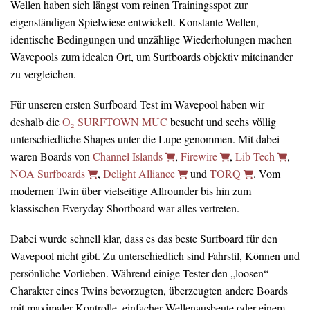
Wellen haben sich längst vom reinen Trainingsspot zur
eigenständigen Spielwiese entwickelt. Konstante Wellen,
identische Bedingungen und unzählige Wiederholungen machen
Wavepools zum idealen Ort, um Surfboards objektiv miteinander
zu vergleichen.
Für unseren ersten Surfboard Test im Wavepool haben wir
deshalb die
O₂ SURFTOWN MUC
besucht und sechs völlig
unterschiedliche Shapes unter die Lupe genommen. Mit dabei
waren Boards von
Channel Islands
,
Firewire
,
Lib Tech
,
NOA Surfboards
,
Delight Alliance
und
TORQ
. Vom
modernen Twin über vielseitige Allrounder bis hin zum
klassischen Everyday Shortboard war alles vertreten.
Dabei wurde schnell klar, dass es das beste Surfboard für den
Wavepool nicht gibt. Zu unterschiedlich sind Fahrstil, Können und
persönliche Vorlieben. Während einige Tester den „loosen“
Charakter eines Twins bevorzugten, überzeugten andere Boards
mit maximaler Kontrolle, einfacher Wellenausbeute oder einem