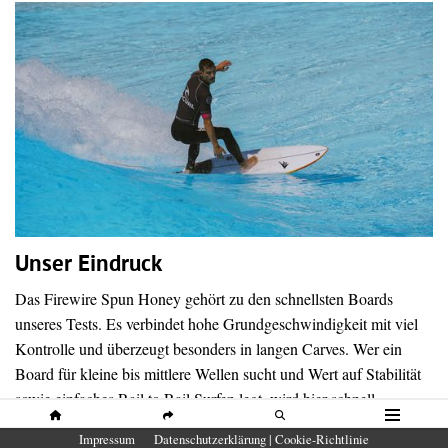
Unser Eindruck
Das Firewire Spun Honey gehört zu den schnellsten Boards
unseres Tests. Es verbindet hohe Grundgeschwindigkeit mit viel
Kontrolle und überzeugt besonders in langen Carves. Wer ein
Board für kleine bis mittlere Wellen sucht und Wert auf Stabilität
sowie einfaches Rail to Rail Surfen legt, wird hier schnell
glücklich.
HOME
SHARE
SUCHE
MENÜ
Impressum
Datenschutzerklärung | Cookie-Richtlinie