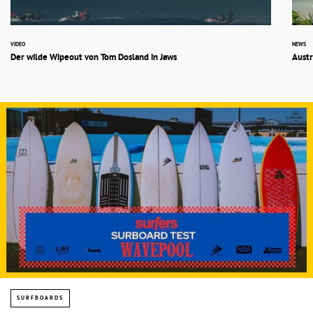
VIDEO
NEWS
Der wilde Wipeout von Tom Dosland in Jaws
Austr
SURFBOARDS