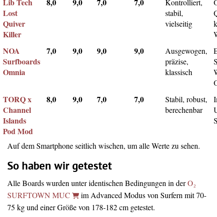
Lib Tech
8,0
9,0
7,0
7,0
Kontrolliert,
Lost
stabil,
Q
Quiver
vielseitig
k
Killer
NOA
7,0
9,0
9,0
9,0
Ausgewogen,
Surfboards
präzise,
Omnia
klassisch
TORQ x
8,0
9,0
7,0
7,0
Stabil, robust,
I
Channel
berechenbar
Islands
Pod Mod
Auf dem Smartphone seitlich wischen, um alle Werte zu sehen.
So haben wir getestet
Alle Boards wurden unter identischen Bedingungen in der
O₂
SURFTOWN MUC
im Advanced Modus von Surfern mit 70-
75 kg und einer Größe von 178-182 cm getestet.