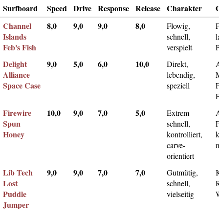
Surfboard
Speed
Drive
Response
Release
Charakter
Channel
8,0
9,0
9,0
8,0
Flowig,
F
Islands
schnell,
l
Feb's Fish
verspielt
Delight
9,0
5,0
6,0
10,0
Direkt,
A
Alliance
lebendig,
Space Case
speziell
Firewire
10,0
9,0
7,0
5,0
Extrem
Spun
schnell,
F
Honey
kontrolliert,
k
carve-
m
orientiert
Lib Tech
9,0
9,0
7,0
7,0
Gutmütig,
Lost
schnell,
Puddle
vielseitig
Jumper