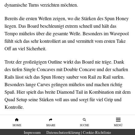
dynamische Turns verzichten möchten.
Bereits die ersten Wellen zeigen, wo die Stärken des Spun Honey
liegen. Das Board beschleunigt extrem schnell und hält das
Tempo mühelos über die gesamte Welle. Besonders im Wavepool
fühlt sich das sehr kontrolliert an und vermittelt vom ersten Take
Off an viel Sicherheit.
Trotz der großzügigen Outline wirkt das Board nie träge. Dank
des tiefen Single Concaves mit Double Concave und der scharfen
Rails lässt sich das Spun Honey sauber von Rail zu Rail surfen.
Besonders lange Carves gelingen mühelos und machen richtig
Spaß. Hier spielt das breite Diamond Tail in Kombination mit dem
Quad Setup seine Stärken voll aus und sorgt für viel Grip und
Kontrolle.
Bei schnellen Snaps oder sehr engen Richtungswechseln stößt das
HOME
SHARE
SUCHE
MENÜ
Board dagegen etwas früher an seine Grenzen. Dafür fühlt es sich
Impressum
Datenschutzerklärung | Cookie-Richtlinie