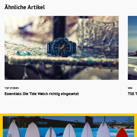
Ähnliche Artikel
TOP STORIES
WIN
Essentials: Die Tide Watch richtig eingesetzt
TSE T