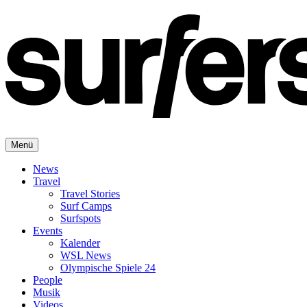
Menü
News
Travel
Travel Stories
Surf Camps
Surfspots
Events
Kalender
WSL News
Olympische Spiele 24
People
Musik
Videos