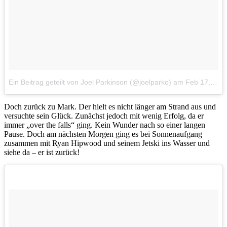
Ein Beitrag geteilt von Joel Parkinson (@joelparko)
am
Feb 17, 2018 um 11:22 PST
Doch zurück zu Mark. Der hielt es nicht länger am Strand aus und
versuchte sein Glück. Zunächst jedoch mit wenig Erfolg, da er
immer „over the falls“ ging. Kein Wunder nach so einer langen
Pause. Doch am nächsten Morgen ging es bei Sonnenaufgang
zusammen mit Ryan Hipwood und seinem Jetski ins Wasser und
siehe da – er ist zurück!