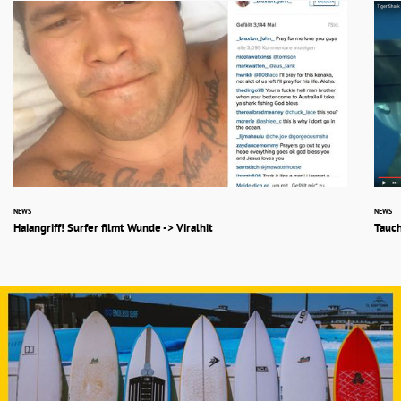
NEWS
NEWS
Haiangriff! Surfer filmt Wunde -> Viralhit
Tauch