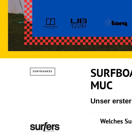
SURFBOA
SURFBOARDS
MUC
Unser erste
Welches Su