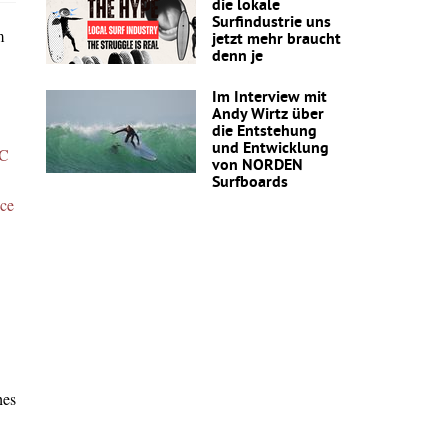
die lokale
Surfindustrie uns
m
jetzt mehr braucht
denn je
Im Interview mit
Andy Wirtz über
die Entstehung
und Entwicklung
C
von NORDEN
Surfboards
nce
hes