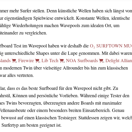
immer mehr Surfer stellen. Denn künstliche Wellen haben sich längst vo
ur eigenständigen Spielwiese entwickelt. Konstante Wellen, identische
ählige Wiederholungen machen Wavepools zum idealen Ort, um
teinander zu vergleichen.
rfboard Test im Wavepool haben wir deshalb die
O₂ SURFTOWN MU
lig unterschiedliche Shapes unter die Lupe genommen. Mit dabei waren
slands
,
Firewire
,
Lib Tech
,
NOA Surfboards
,
Delight Allia
m modernen Twin über vielseitige Allrounder bis hin zum klassischen
r alles vertreten.
ar, dass es das beste Surfboard für den Wavepool nicht gibt. Zu
Fahrstil, Können und persönliche Vorlieben. Während einige Tester den
nes Twins bevorzugten, überzeugten andere Boards mit maximaler
Wellenausbeute oder einem besonders breiten Einsatzbereich. Genau
 bewusst auf einen klassischen Testsieger. Stattdessen zeigen wir, welc
Surfertyp am besten geeignet ist.