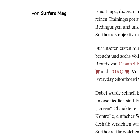
Eine Frage, die sich 
von
Surfers Mag
reinen Trainingsspot z
Bedingungen und unz
Surfboards objektiv mi
Für unseren ersten Su
besucht und sechs völ
Boards von
Channel I
und
TORQ
. Vo
Everyday Shortboard wa
Dabei wurde schnell kl
unterschiedlich sind 
„loosen“ Charakter ei
Kontrolle, einfacher 
deshalb verzichten wir
Surfboard für welchen 