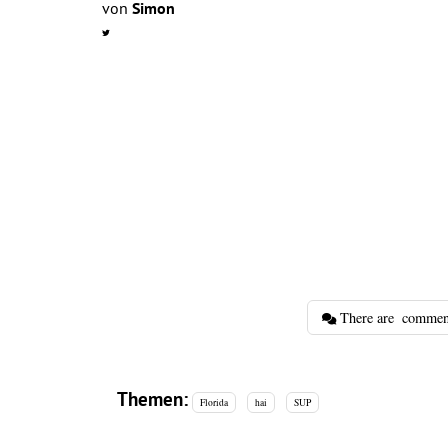
von
Simon
There are
commen
Themen:
Florida
hai
SUP