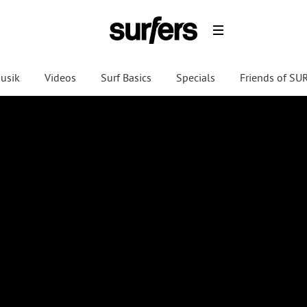
usik
Videos
Surf Basics
Specials
Friends of S