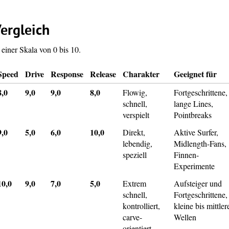
ergleich
einer Skala von 0 bis 10.
Speed
Drive
Response
Release
Charakter
Geeignet für
8,0
9,0
9,0
8,0
Flowig,
Fortgeschrittene,
schnell,
lange Lines,
verspielt
Pointbreaks
9,0
5,0
6,0
10,0
Direkt,
Aktive Surfer,
lebendig,
Midlength-Fans,
speziell
Finnen-
Experimente
10,0
9,0
7,0
5,0
Extrem
Aufsteiger und
schnell,
Fortgeschrittene,
kontrolliert,
kleine bis mittler
carve-
Wellen
orientiert