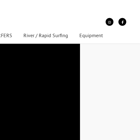
URFERS
River / Rapid Surfing
Equipment