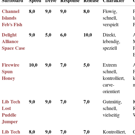
Surfboard
Speed
Drive
Response
Release
Charakter
Channel
8,0
9,0
9,0
8,0
Flowig,
F
Islands
schnell,
l
Feb's Fish
verspielt
Delight
9,0
5,0
6,0
10,0
Direkt,
A
Alliance
lebendig,
Space Case
speziell
Firewire
10,0
9,0
7,0
5,0
Extrem
Spun
schnell,
F
Honey
kontrolliert,
k
carve-
m
orientiert
Lib Tech
9,0
9,0
7,0
7,0
Gutmütig,
Lost
schnell,
Puddle
vielseitig
Jumper
Lib Tech
8,0
9,0
7,0
7,0
Kontrolliert,