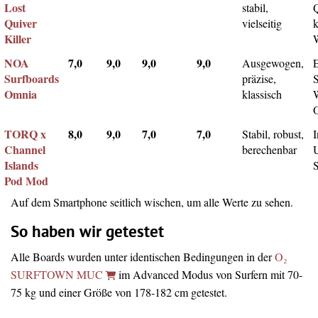
Lost
stabil,
Q
Quiver
vielseitig
k
Killer
NOA
7,0
9,0
9,0
9,0
Ausgewogen,
Surfboards
präzise,
Omnia
klassisch
TORQ x
8,0
9,0
7,0
7,0
Stabil, robust,
I
Channel
berechenbar
Islands
Pod Mod
Auf dem Smartphone seitlich wischen, um alle Werte zu sehen.
So haben wir getestet
Alle Boards wurden unter identischen Bedingungen in der
O₂
SURFTOWN MUC
im Advanced Modus von Surfern mit 70-
75 kg und einer Größe von 178-182 cm getestet.