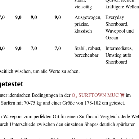
vielseitig
kräftigere Welle
7,0
9,0
9,0
9,0
Ausgewogen,
Everyday
präzise,
Shortboard,
klassisch
Wavepool und
Ozean
8,0
9,0
7,0
7,0
Stabil, robust,
Intermediates,
berechenbar
Umstieg aufs
Shortboard
itlich wischen, um alle Werte zu sehen.
getestet
nter identischen Bedingungen in der
O₂ SURFTOWN MUC
im
urfern mit 70-75 kg und einer Größe von 178-182 cm getestet.
 Wavepool zum perfekten Ort für einen Surfboard Vergleich. Jede Wel
durch Unterschiede zwischen den einzelnen Shapes deutlich spürbarer