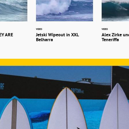
VIDEO
VIDEO
HEY ARE
Jetski Wipeout in XXL
Alex Zirke un
Belharra
Teneriffa