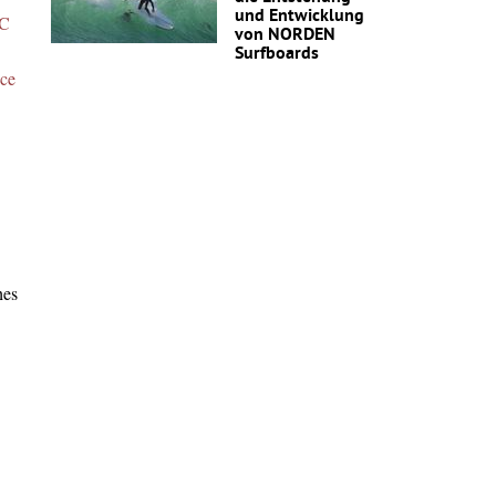
und Entwicklung
C
von NORDEN
Surfboards
nce
hes