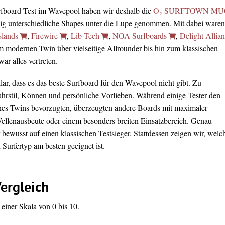
rfboard Test im Wavepool haben wir deshalb die
O₂ SURFTOWN MU
lig unterschiedliche Shapes unter die Lupe genommen. Mit dabei waren
slands
,
Firewire
,
Lib Tech
,
NOA Surfboards
,
Delight Allia
m modernen Twin über vielseitige Allrounder bis hin zum klassischen
r alles vertreten.
ar, dass es das beste Surfboard für den Wavepool nicht gibt. Zu
Fahrstil, Können und persönliche Vorlieben. Während einige Tester den
nes Twins bevorzugten, überzeugten andere Boards mit maximaler
Wellenausbeute oder einem besonders breiten Einsatzbereich. Genau
 bewusst auf einen klassischen Testsieger. Stattdessen zeigen wir, welc
Surfertyp am besten geeignet ist.
ergleich
einer Skala von 0 bis 10.