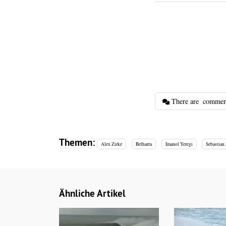
There are
commen
Themen:
Alex Zirke
Belharra
Imanol Yeregi
Sebastian
Ähnliche Artikel