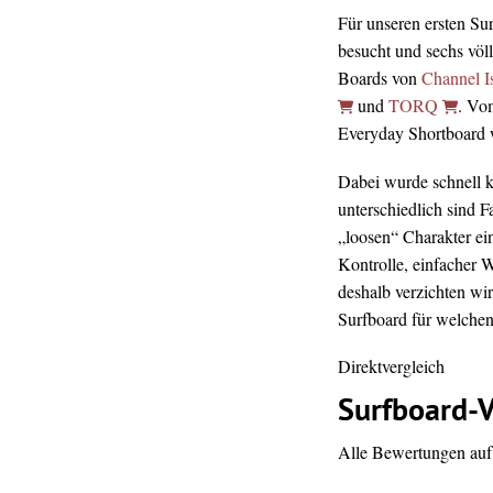
Für unseren ersten Su
besucht und sechs völ
Boards von
Channel I
und
TORQ
. Vo
Everyday Shortboard wa
Dabei wurde schnell kl
unterschiedlich sind 
„loosen“ Charakter ei
Kontrolle, einfacher 
deshalb verzichten wir
Surfboard für welchen 
Direktvergleich
Surfboard-V
Alle Bewertungen auf 