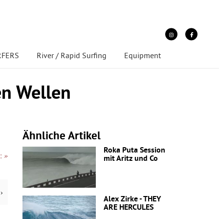
URFERS
River / Rapid Surfing
Equipment
en Wellen
Ähnliche Artikel
Roka Puta Session
:
»
mit Aritz und Co
›
Alex Zirke - THEY
ARE HERCULES