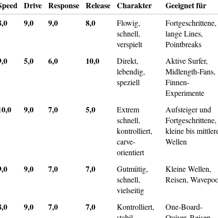
Speed
Drive
Response
Release
Charakter
Geeignet für
8,0
9,0
9,0
8,0
Flowig,
Fortgeschrittene,
schnell,
lange Lines,
verspielt
Pointbreaks
9,0
5,0
6,0
10,0
Direkt,
Aktive Surfer,
lebendig,
Midlength-Fans,
speziell
Finnen-
Experimente
10,0
9,0
7,0
5,0
Extrem
Aufsteiger und
schnell,
Fortgeschrittene,
kontrolliert,
kleine bis mittler
carve-
Wellen
orientiert
9,0
9,0
7,0
7,0
Gutmütig,
Kleine Wellen,
schnell,
Reisen, Wavepoo
vielseitig
8,0
9,0
7,0
7,0
Kontrolliert,
One-Board-
stabil,
Quiver, Reisen,