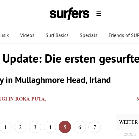
usik
Videos
Surf Basics
Specials
Friends of S
 Update: Die ersten gesurft
y in Mullaghmore Head, Irland
GI IN ROKA PUTA,
6
WEITER 
1
2
3
4
5
6
7
ENDE »