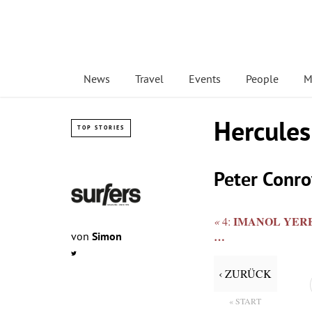
News
Travel
Events
People
M
Hercules
TOP STORIES
Peter Conro
IMANOL YERE
«
4:
…
von
Simon
‹ ZURÜCK
« START