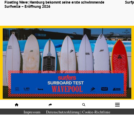
Floating Wave: Hamburg bekommt seine erste schwimmende
Surfp
Surfwelle – Eröffnung 2026
SURFBOARDS
HOME
SHARE
SUCHE
MENÜ
Impressum
Datenschutzerklärung | Cookie-Richtlinie
SURFBOARD TEST Wavepool 2026 in
der O2 Surftown MUC