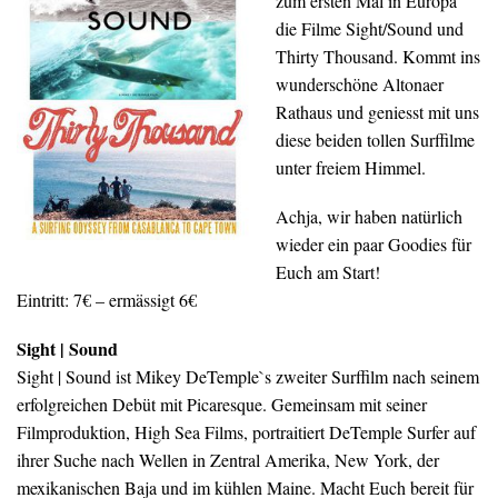
zum ersten Mal in Europa
die Filme Sight/Sound und
Thirty Thousand. Kommt ins
wunderschöne Altonaer
Rathaus und geniesst mit uns
diese beiden tollen Surffilme
unter freiem Himmel.
Achja, wir haben natürlich
wieder ein paar Goodies für
Euch am Start!
Eintritt: 7€ – ermässigt 6€
Sight | Sound
Sight | Sound ist Mikey DeTemple`s zweiter Surffilm nach seinem
erfolgreichen Debüt mit Picaresque. Gemeinsam mit seiner
Filmproduktion, High Sea Films, portraitiert DeTemple Surfer auf
ihrer Suche nach Wellen in Zentral Amerika, New York, der
mexikanischen Baja und im kühlen Maine. Macht Euch bereit für