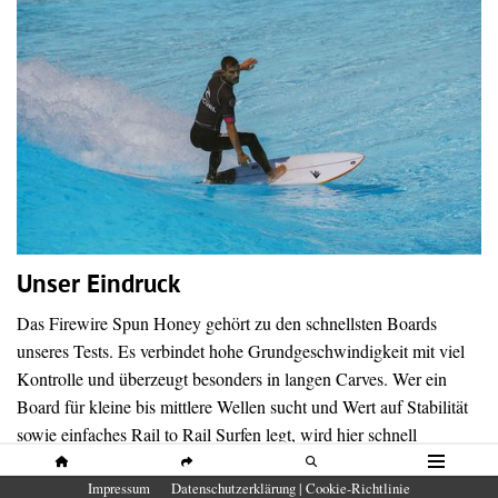
Unser Eindruck
Das Firewire Spun Honey gehört zu den schnellsten Boards
unseres Tests. Es verbindet hohe Grundgeschwindigkeit mit viel
Kontrolle und überzeugt besonders in langen Carves. Wer ein
Board für kleine bis mittlere Wellen sucht und Wert auf Stabilität
sowie einfaches Rail to Rail Surfen legt, wird hier schnell
glücklich.
HOME
SHARE
SUCHE
MENÜ
Impressum
Datenschutzerklärung | Cookie-Richtlinie