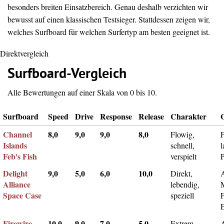
besonders breiten Einsatzbereich. Genau deshalb verzichten wir
bewusst auf einen klassischen Testsieger. Stattdessen zeigen wir,
welches Surfboard für welchen Surfertyp am besten geeignet ist.
Direktvergleich
Surfboard-Vergleich
Alle Bewertungen auf einer Skala von 0 bis 10.
Surfboard
Speed
Drive
Response
Release
Charakter
Channel
8,0
9,0
9,0
8,0
Flowig,
F
Islands
schnell,
l
Feb's Fish
verspielt
Delight
9,0
5,0
6,0
10,0
Direkt,
A
Alliance
lebendig,
Space Case
speziell
Firewire
10,0
9,0
7,0
5,0
Extrem