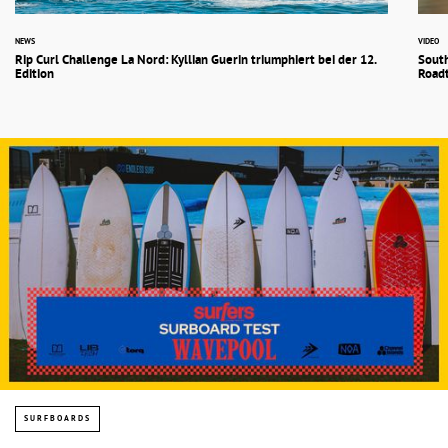
NEWS
VIDEO
Rip Curl Challenge La Nord: Kyllian Guerin triumphiert bei der 12.
South
Edition
Road
SURFBOARDS