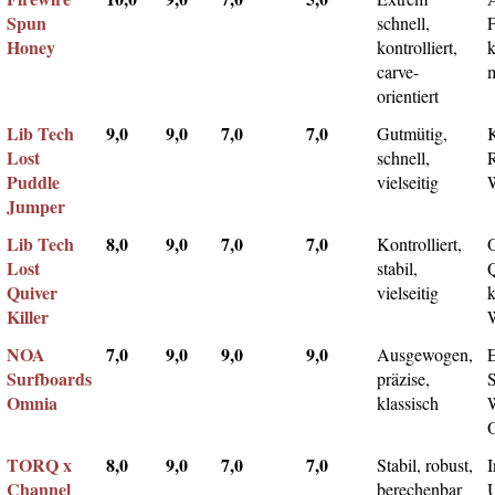
Spun
schnell,
F
Honey
kontrolliert,
k
carve-
m
orientiert
Lib Tech
9,0
9,0
7,0
7,0
Gutmütig,
Lost
schnell,
Puddle
vielseitig
Jumper
Lib Tech
8,0
9,0
7,0
7,0
Kontrolliert,
Lost
stabil,
Q
Quiver
vielseitig
k
Killer
NOA
7,0
9,0
9,0
9,0
Ausgewogen,
Surfboards
präzise,
Omnia
klassisch
TORQ x
8,0
9,0
7,0
7,0
Stabil, robust,
I
Channel
berechenbar