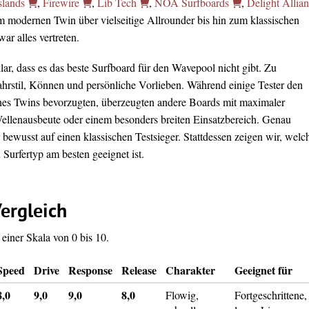
slands
,
Firewire
,
Lib Tech
,
NOA Surfboards
,
Delight Allia
m modernen Twin über vielseitige Allrounder bis hin zum klassischen
r alles vertreten.
ar, dass es das beste Surfboard für den Wavepool nicht gibt. Zu
Fahrstil, Können und persönliche Vorlieben. Während einige Tester den
nes Twins bevorzugten, überzeugten andere Boards mit maximaler
Wellenausbeute oder einem besonders breiten Einsatzbereich. Genau
 bewusst auf einen klassischen Testsieger. Stattdessen zeigen wir, welc
Surfertyp am besten geeignet ist.
ergleich
einer Skala von 0 bis 10.
Speed
Drive
Response
Release
Charakter
Geeignet für
8,0
9,0
9,0
8,0
Flowig,
Fortgeschrittene,