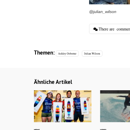
@julian_wilson
There are
commen
Themen:
Ashley Osborne
Julian Wilson
Ähnliche Artikel