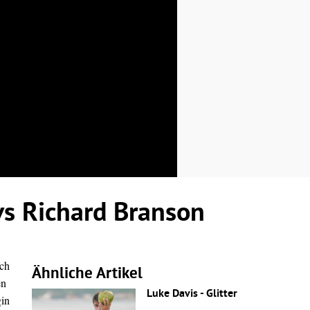
vs Richard Branson
och
Ähnliche Artikel
en
Luke Davis - Glitter
gin