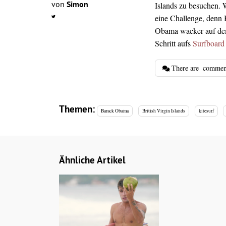
von
Simon
Islands zu besuchen. W
eine Challenge, denn 
Obama wacker auf dem 
Schritt aufs
Surfboar
There are
commen
Themen:
Barack Obama
British Virgin Islands
kitesurf
Ähnliche Artikel