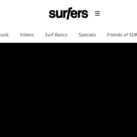
usik
Videos
Surf Basics
Specials
Friends of S