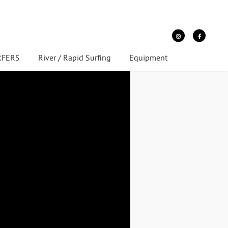
URFERS
River / Rapid Surfing
Equipment