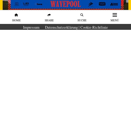
HOME
SHARE
SUCHE
MENÜ
SURFBOARDS
Impressum
Datenschutzerklärung | Cookie-Richtlinie
SURFBOARD TEST Wavepool 2026 in
der O2 Surftown MUC
Unser erster Surfboard-Test in der O₂
SURFTOWN MUC
von
Surfers Mag
Welches Surfboard funktioniert im