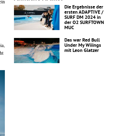
ein
Die Ergebnisse der
ersten ADAPTIVE /
SURF DM 2024 in
der O2 SURFTOWN
MUC
Das war Red Bull
ia,
Under My Wiiings
mit Leon Glatzer
ht