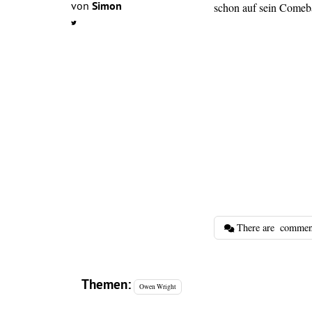
von
Simon
schon auf sein Comeb
There are
commen
Themen:
Owen Wright