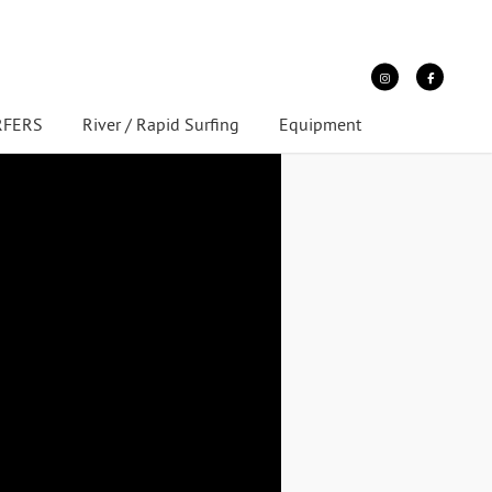
URFERS
River / Rapid Surfing
Equipment