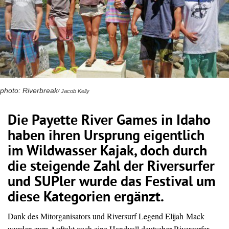
photo:
Riverbreak
/ Jacob Kelly
Die Payette River Games in Idaho
haben ihren Ursprung eigentlich
im Wildwasser Kajak, doch durch
die steigende Zahl der Riversurfer
und SUPler wurde das Festival um
diese Kategorien ergänzt.
Dank des Mitorganisators und
Riversurf
Legend Elijah Mack
wurden zum Auftakt auch eine Handvoll deutscher Riversurfer