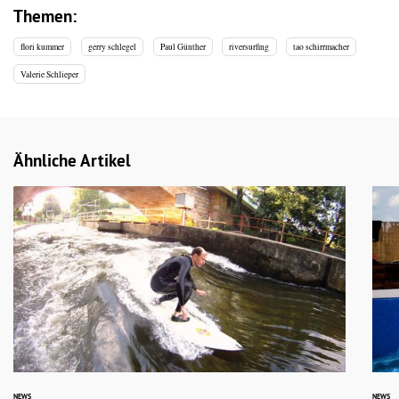
Themen:
flori kummer
gerry schlegel
Paul Günther
riversurfing
tao schirrmacher
Valerie Schlieper
Ähnliche Artikel
NEWS
NEWS