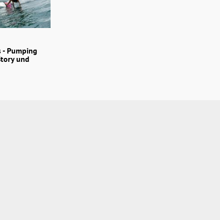
s - Pumping
Story und