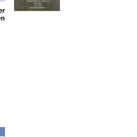
er
en