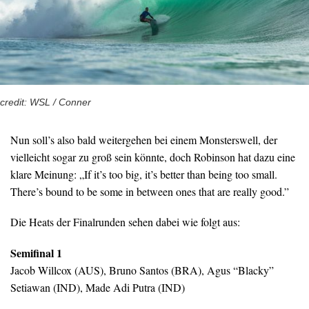
credit: WSL / Conner
Nun soll’s also bald weitergehen bei einem Monsterswell, der
vielleicht sogar zu groß sein könnte, doch Robinson hat dazu eine
klare Meinung: „If it’s too big, it’s better than being too small.
There’s bound to be some in between ones that are really good.”
Die Heats der Finalrunden sehen dabei wie folgt aus:
Semifinal 1
Jacob Willcox (AUS), Bruno Santos (BRA), Agus “Blacky”
Setiawan (IND), Made Adi Putra (IND)