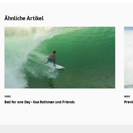
Ähnliche Artikel
VIDEO
NEWS
Bali for one Day - Koa Rothman und Friends
Previ