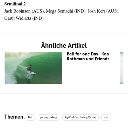
Semifinal 2
Jack Robinson (AUS), Mega Semadhi (IND), Josh Kerr (AUS),
Garut Widiarta (IND)
Ähnliche Artikel
Bali for one Day - Koa
Rothman und Friends
Themen:
Bali
padang padang
Rip Curl Cup Padang Padang
wsl