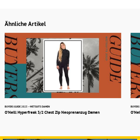
Ähnliche Artikel
BUYERS GUIDE 2023 – WETSUITS DAMEN
BUYERS 
O’Neill Hyperfreak 3/2 Chest Zip Neoprenanzug Damen
O’Nei