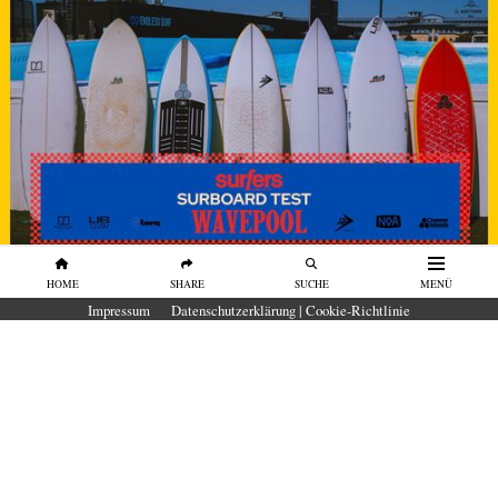
HOME
SHARE
SUCHE
MENÜ
SURFBOARDS
Impressum
Datenschutzerklärung | Cookie-Richtlinie
SURFBOARD TEST Wavepool 2026 in
der O2 Surftown MUC
Unser erster Surfboard-Test in der O₂
SURFTOWN MUC