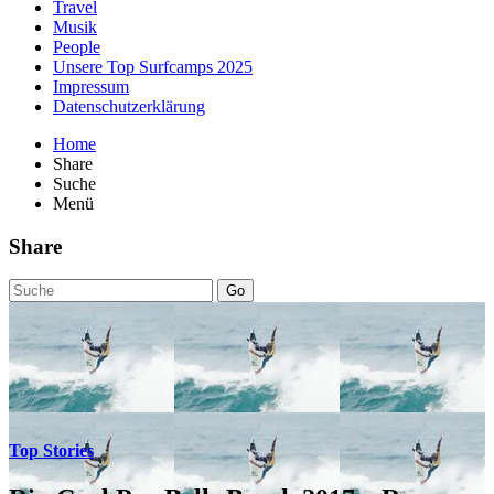
Travel
Musik
People
Unsere Top Surfcamps 2025
Impressum
Datenschutzerklärung
Home
Share
Suche
Menü
Share
Go
Top Stories