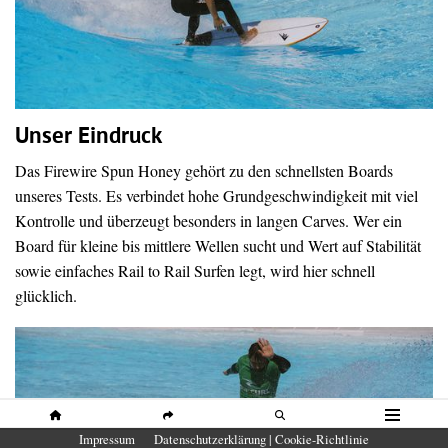
Unser Eindruck
Das Firewire Spun Honey gehört zu den schnellsten Boards
unseres Tests. Es verbindet hohe Grundgeschwindigkeit mit viel
Kontrolle und überzeugt besonders in langen Carves. Wer ein
Board für kleine bis mittlere Wellen sucht und Wert auf Stabilität
sowie einfaches Rail to Rail Surfen legt, wird hier schnell
glücklich.
HOME
SHARE
SUCHE
MENÜ
Impressum
Datenschutzerklärung | Cookie-Richtlinie