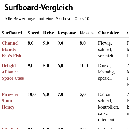
Surfboard-Vergleich
Alle Bewertungen auf einer Skala von 0 bis 10.
Surfboard
Speed
Drive
Response
Release
Charakter
Channel
8,0
9,0
9,0
8,0
Flowig,
F
Islands
schnell,
l
Feb's Fish
verspielt
Delight
9,0
5,0
6,0
10,0
Direkt,
A
Alliance
lebendig,
Space Case
speziell
Firewire
10,0
9,0
7,0
5,0
Extrem
Spun
schnell,
F
Honey
kontrolliert,
k
carve-
m
orientiert