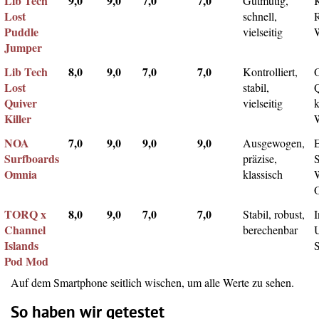
Lib Tech
9,0
9,0
7,0
7,0
Gutmütig,
Lost
schnell,
Puddle
vielseitig
Jumper
Lib Tech
8,0
9,0
7,0
7,0
Kontrolliert,
Lost
stabil,
Q
Quiver
vielseitig
k
Killer
NOA
7,0
9,0
9,0
9,0
Ausgewogen,
Surfboards
präzise,
Omnia
klassisch
TORQ x
8,0
9,0
7,0
7,0
Stabil, robust,
I
Channel
berechenbar
Islands
Pod Mod
Auf dem Smartphone seitlich wischen, um alle Werte zu sehen.
So haben wir getestet