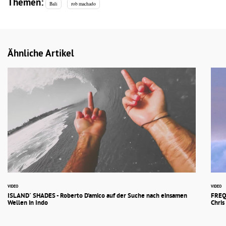
Themen:
Bali
rob machado
Ähnliche Artikel
VIDEO
VIDEO
ISLAND´ SHADES - Roberto D'amico auf der Suche nach einsamen
FREQU
Wellen in Indo
Chri