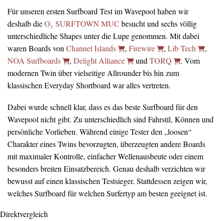
Für unseren ersten Surfboard Test im Wavepool haben wir
deshalb die
O₂ SURFTOWN MUC
besucht und sechs völlig
unterschiedliche Shapes unter die Lupe genommen. Mit dabei
waren Boards von
Channel Islands
,
Firewire
,
Lib Tech
,
NOA Surfboards
,
Delight Alliance
und
TORQ
. Vom
modernen Twin über vielseitige Allrounder bis hin zum
klassischen Everyday Shortboard war alles vertreten.
Dabei wurde schnell klar, dass es das beste Surfboard für den
Wavepool nicht gibt. Zu unterschiedlich sind Fahrstil, Können und
persönliche Vorlieben. Während einige Tester den „loosen“
Charakter eines Twins bevorzugten, überzeugten andere Boards
mit maximaler Kontrolle, einfacher Wellenausbeute oder einem
besonders breiten Einsatzbereich. Genau deshalb verzichten wir
bewusst auf einen klassischen Testsieger. Stattdessen zeigen wir,
welches Surfboard für welchen Surfertyp am besten geeignet ist.
Direktvergleich