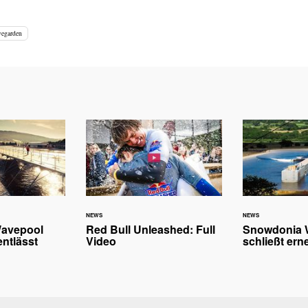
vegarden
NEWS
NEWS
avepool
Red Bull Unleashed: Full
Snowdonia 
entlässt
Video
schließt ern