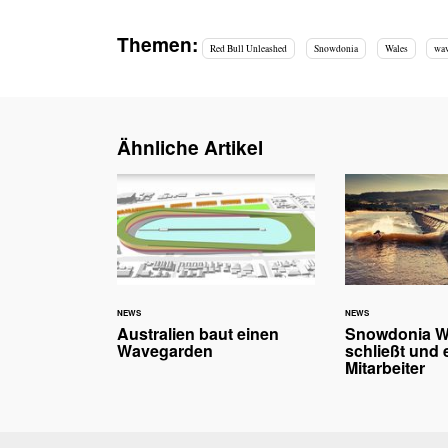
Themen:
Red Bull Unleashed
Snowdonia
Wales
wa
Ähnliche Artikel
NEWS
NEWS
Australien baut einen
Snowdonia W
Wavegarden
schließt und 
Mitarbeiter