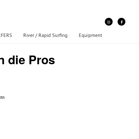
URFERS
River / Rapid Surfing
Equipment
 die Pros
uns