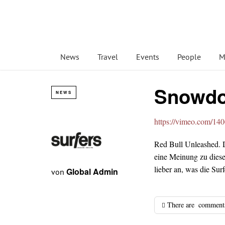
News
Travel
Events
People
M
Snowdo
NEWS
https://vimeo.com/14
Red Bull Unleashed. D
eine Meinung zu diese
lieber an, was die Surf
Global Admin
von
There are
comment