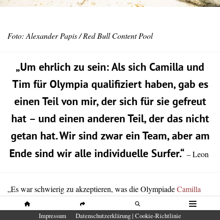
Foto: Alexander Papis / Red Bull Content Pool
„Um ehrlich zu sein: Als sich Camilla und
Tim für Olympia qualifiziert haben, gab es
einen Teil von mir, der sich für sie gefreut
hat – und einen anderen Teil, der das nicht
getan hat. Wir sind zwar ein Team, aber am
Ende sind wir alle individuelle Surfer.“
– Leon
„Es war schwierig zu akzeptieren, was die Olympiade
Camilla
und
Tim
geben würde. Man kann sich das mit Olympia wie einen
Kuchen vorstellen. Nach meiner Qualifikation 2021 hatte ich den
HOME
SHARE
SUCHE
MENÜ
Impressum
Datenschutzerklärung | Cookie-Richtlinie