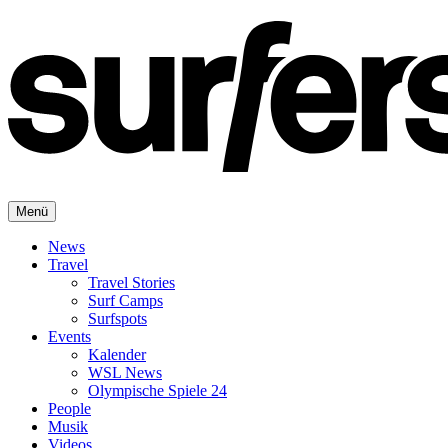
Menü
News
Travel
Travel Stories
Surf Camps
Surfspots
Events
Kalender
WSL News
Olympische Spiele 24
People
Musik
Videos