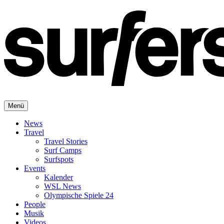
Menü
News
Travel
Travel Stories
Surf Camps
Surfspots
Events
Kalender
WSL News
Olympische Spiele 24
People
Musik
Videos