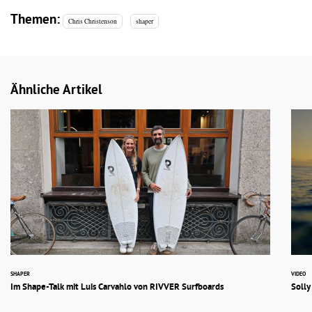
Themen:
Chris Christenson
shaper
Ähnliche Artikel
SHAPER
VIDEO
Im Shape-Talk mit Luis Carvahlo von RIVVER Surfboards
Solly