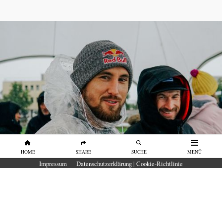
HOME
SHARE
SUCHE
MENÜ
PORTRAITS
Impressum
Datenschutzerklärung | Cookie-Richtlinie
Portrait Leon Glatzer: „Es war ein
Segen, dass ich es nicht zu Olympia
2024 geschafft habe”