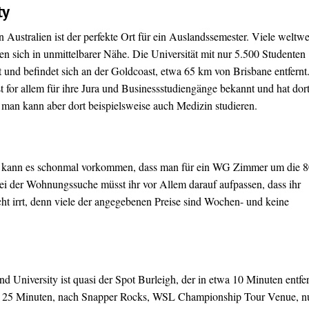
ty
 Australien ist der perfekte Ort für ein Auslandssemester. Viele weltwe
en sich in unmittelbarer Nähe. Die Universität mit nur 5.500 Studenten
und befindet sich an der Goldcoast, etwa 65 km von Brisbane entfernt
ist for allem für ihre Jura und Businessstudiengänge bekannt und hat dor
 man kann aber dort beispielsweise auch Medizin studieren.
 so kann es schonmal vorkommen, dass man für ein WG Zimmer um die 
 der Wohnungssuche müsst ihr vor Allem darauf aufpassen, dass ihr
cht irrt, denn viele der angegebenen Preise sind Wochen- und keine
 University ist quasi der Spot Burleigh, der in etwa 10 Minuten entfe
 es 25 Minuten, nach Snapper Rocks, WSL Championship Tour Venue, n