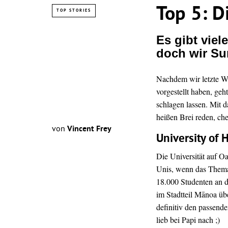
Top 5: D
TOP STORIES
Es gibt viel
doch wir Sur
Nachdem wir letzte W
vorgestellt haben, geh
schlagen lassen. Mit 
heißen Brei reden, ch
von
Vincent Frey
University of
Die Universität auf O
Unis, wenn das Thema 
18.000 Studenten an de
im Stadtteil Mānoa üb
definitiv den passende
lieb bei Papi nach ;)