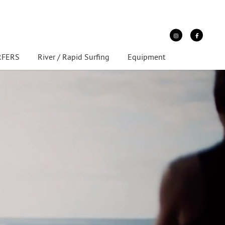
URFERS
River / Rapid Surfing
Equipment