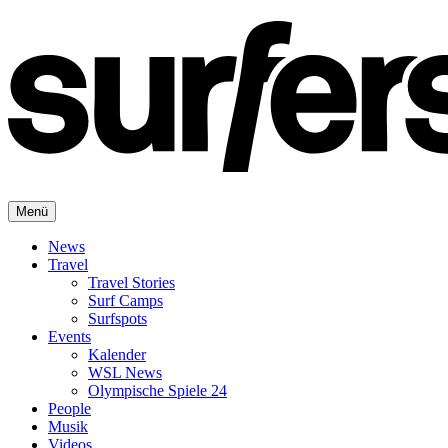
Menü
News
Travel
Travel Stories
Surf Camps
Surfspots
Events
Kalender
WSL News
Olympische Spiele 24
People
Musik
Videos