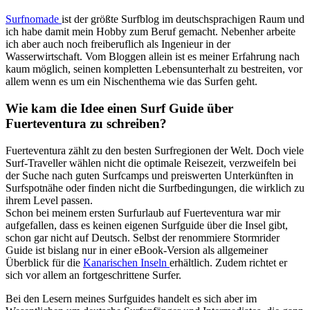
Surfnomade
ist der größte Surfblog im deutschsprachigen Raum und
ich habe damit mein Hobby zum Beruf gemacht. Nebenher arbeite
ich aber auch noch freiberuflich als Ingenieur in der
Wasserwirtschaft. Vom Bloggen allein ist es meiner Erfahrung nach
kaum möglich, seinen kompletten Lebensunterhalt zu bestreiten, vor
allem wenn es um ein Nischenthema wie das Surfen geht.
Wie kam die Idee einen Surf Guide über
Fuerteventura zu schreiben?
Fuerteventura zählt zu den besten Surfregionen der Welt. Doch viele
Surf-Traveller wählen nicht die optimale Reisezeit, verzweifeln bei
der Suche nach guten Surfcamps und preiswerten Unterkünften in
Surfspotnähe oder finden nicht die Surfbedingungen, die wirklich zu
ihrem Level passen.
Schon bei meinem ersten Surfurlaub auf Fuerteventura war mir
aufgefallen, dass es keinen eigenen Surfguide über die Insel gibt,
schon gar nicht auf Deutsch. Selbst der renommiere Stormrider
Guide ist bislang nur in einer eBook-Version als allgemeiner
Überblick für die
Kanarischen Inseln
erhältlich. Zudem richtet er
sich vor allem an fortgeschrittene Surfer.
Bei den Lesern meines Surfguides handelt es sich aber im