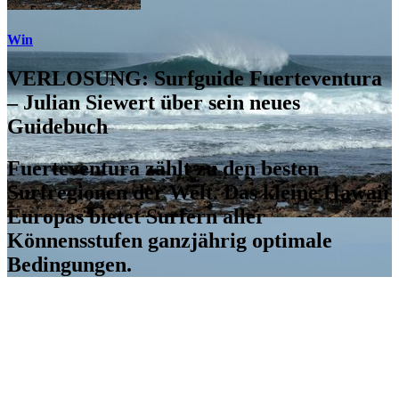
Win
VERLOSUNG: Surfguide Fuerteventura
– Julian Siewert über sein neues
Guidebuch
Fuerteventura zählt zu den besten
Surfregionen der Welt. Das kleine Hawaii
Europas bietet Surfern aller
Könnensstufen ganzjährig optimale
Bedingungen.