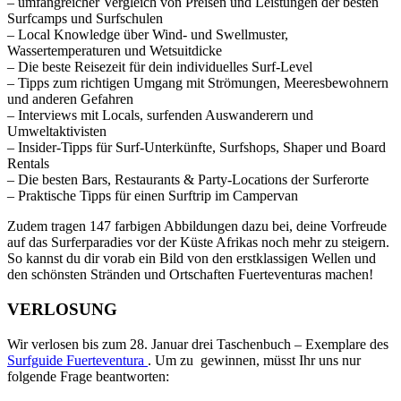
– umfangreicher Vergleich von Preisen und Leistungen der besten
Surfcamps und Surfschulen
– Local Knowledge über Wind- und Swellmuster,
Wassertemperaturen und Wetsuitdicke
– Die beste Reisezeit für dein individuelles Surf-Level
– Tipps zum richtigen Umgang mit Strömungen, Meeresbewohnern
und anderen Gefahren
– Interviews mit Locals, surfenden Auswanderern und
Umweltaktivisten
– Insider-Tipps für Surf-Unterkünfte, Surfshops, Shaper und Board
Rentals
– Die besten Bars, Restaurants & Party-Locations der Surferorte
– Praktische Tipps für einen Surftrip im Campervan
Zudem tragen 147 farbigen Abbildungen dazu bei, deine Vorfreude
auf das Surferparadies vor der Küste Afrikas noch mehr zu steigern.
So kannst du dir vorab ein Bild von den erstklassigen Wellen und
den schönsten Stränden und Ortschaften Fuerteventuras machen!
VERLOSUNG
Wir verlosen bis zum 28. Januar drei Taschenbuch – Exemplare des
Surfguide Fuerteventura
. Um zu gewinnen, müsst Ihr uns nur
folgende Frage beantworten: