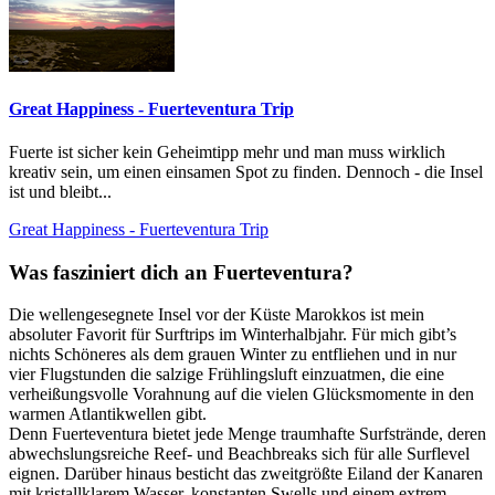
Great Happiness - Fuerteventura Trip
Fuerte ist sicher kein Geheimtipp mehr und man muss wirklich
kreativ sein, um einen einsamen Spot zu finden. Dennoch - die Insel
ist und bleibt...
Great Happiness - Fuerteventura Trip
Was fasziniert dich an Fuerteventura?
Die wellengesegnete Insel vor der Küste Marokkos ist mein
absoluter Favorit für Surftrips im Winterhalbjahr. Für mich gibt’s
nichts Schöneres als dem grauen Winter zu entfliehen und in nur
vier Flugstunden die salzige Frühlingsluft einzuatmen, die eine
verheißungsvolle Vorahnung auf die vielen Glücksmomente in den
warmen Atlantikwellen gibt.
Denn Fuerteventura bietet jede Menge traumhafte Surfstrände, deren
abwechslungsreiche Reef- und Beachbreaks sich für alle Surflevel
eignen. Darüber hinaus besticht das zweitgrößte Eiland der Kanaren
mit kristallklarem Wasser, konstanten Swells und einem extrem