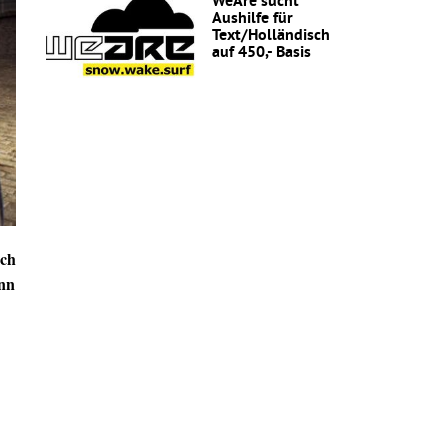
WeAre sucht
Aushilfe für
Text/Holländisch
auf 450,- Basis
och
ann