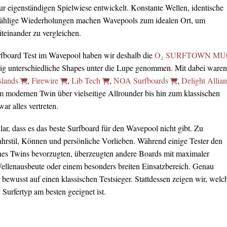
ur eigenständigen Spielwiese entwickelt. Konstante Wellen, identische
ählige Wiederholungen machen Wavepools zum idealen Ort, um
teinander zu vergleichen.
rfboard Test im Wavepool haben wir deshalb die
O₂ SURFTOWN MU
lig unterschiedliche Shapes unter die Lupe genommen. Mit dabei waren
slands
,
Firewire
,
Lib Tech
,
NOA Surfboards
,
Delight Allia
m modernen Twin über vielseitige Allrounder bis hin zum klassischen
r alles vertreten.
ar, dass es das beste Surfboard für den Wavepool nicht gibt. Zu
Fahrstil, Können und persönliche Vorlieben. Während einige Tester den
nes Twins bevorzugten, überzeugten andere Boards mit maximaler
Wellenausbeute oder einem besonders breiten Einsatzbereich. Genau
 bewusst auf einen klassischen Testsieger. Stattdessen zeigen wir, welc
Surfertyp am besten geeignet ist.