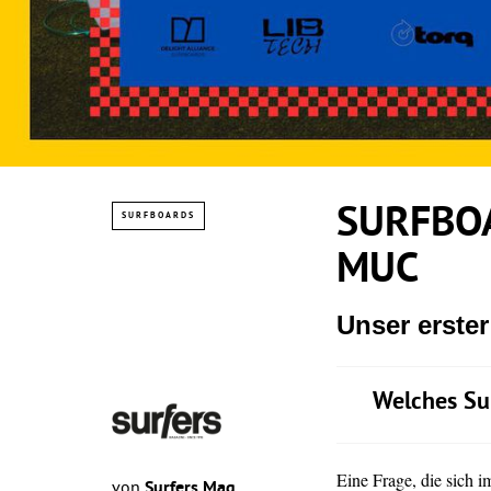
SURFBOA
SURFBOARDS
MUC
Unser erste
Welches Su
Eine Frage, die sich 
von
Surfers Mag