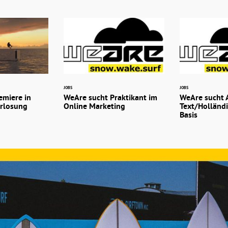
JOBS
JOBS
emiere in
WeAre sucht Praktikant im
WeAre sucht A
rlosung
Online Marketing
Text/Holländi
Basis