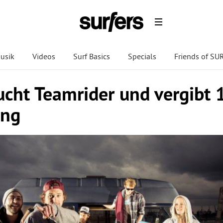
usik
Videos
Surf Basics
Specials
Friends of S
cht Teamrider und vergibt 
ing