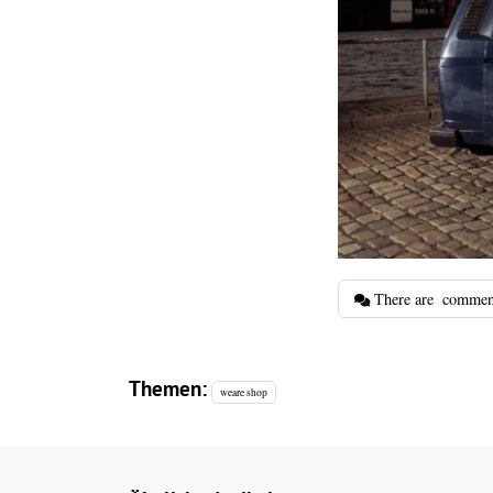
There are
commen
Themen:
weare shop