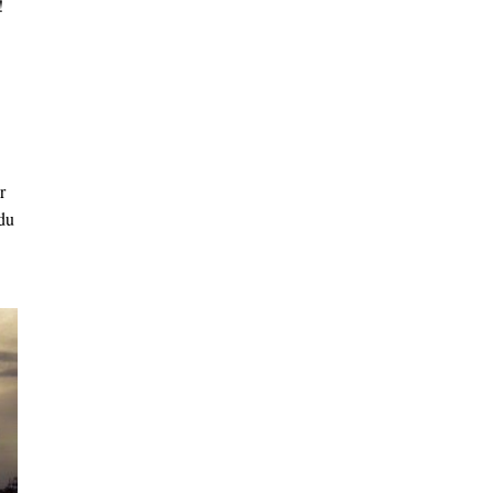
!
r
 du