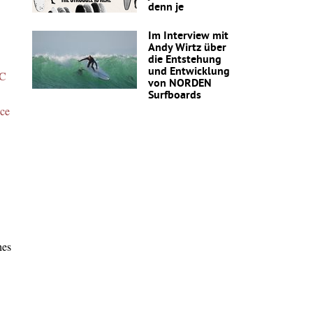
denn je
Im Interview mit
Andy Wirtz über
die Entstehung
und Entwicklung
C
von NORDEN
Surfboards
nce
hes