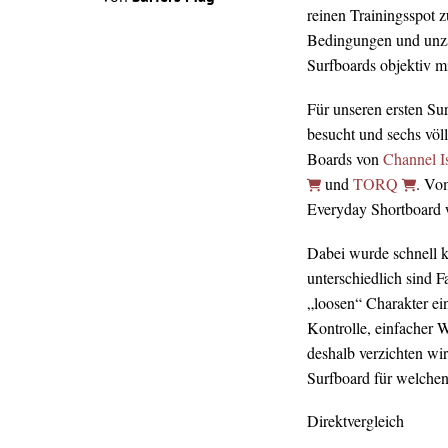
reinen Trainingsspot z
Bedingungen und unz
Surfboards objektiv mi
Für unseren ersten Su
besucht und sechs völ
Boards von
Channel I
und
TORQ
. Vo
Everyday Shortboard wa
Dabei wurde schnell kl
unterschiedlich sind 
„loosen“ Charakter ei
Kontrolle, einfacher 
deshalb verzichten wir
Surfboard für welchen 
Direktvergleich