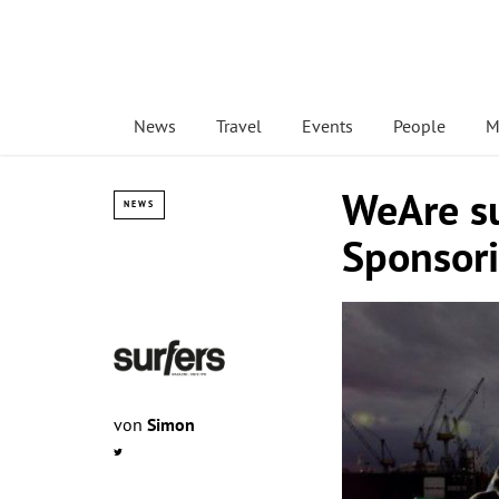
News
Travel
Events
People
M
WeAre su
NEWS
Sponsor
von
Simon