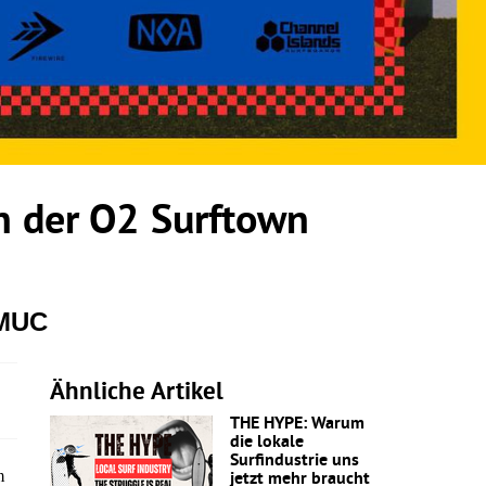
 der O2 Surftown
 MUC
Ähnliche Artikel
THE HYPE: Warum
die lokale
Surfindustrie uns
m
jetzt mehr braucht