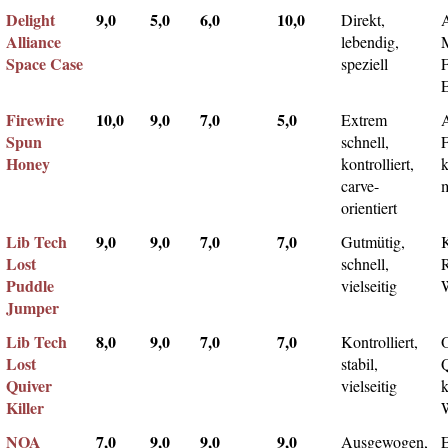
Delight
9,0
5,0
6,0
10,0
Direkt,
A
Alliance
lebendig,
Space Case
speziell
Firewire
10,0
9,0
7,0
5,0
Extrem
Spun
schnell,
F
Honey
kontrolliert,
k
carve-
m
orientiert
Lib Tech
9,0
9,0
7,0
7,0
Gutmütig,
Lost
schnell,
Puddle
vielseitig
Jumper
Lib Tech
8,0
9,0
7,0
7,0
Kontrolliert,
Lost
stabil,
Q
Quiver
vielseitig
k
Killer
NOA
7,0
9,0
9,0
9,0
Ausgewogen,