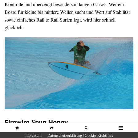
Kontrolle und überzeugt besonders in langen Carves. Wer ein
Board für kleine bis mittlere Wellen sucht und Wert auf Stabilität
sowie einfaches Rail to Rail Surfen legt, wird hier schnell
glücklich.
Firewire Spun Honey
HOME
SHARE
SUCHE
MENÜ
Impressum
Datenschutzerklärung | Cookie-Richtlinie