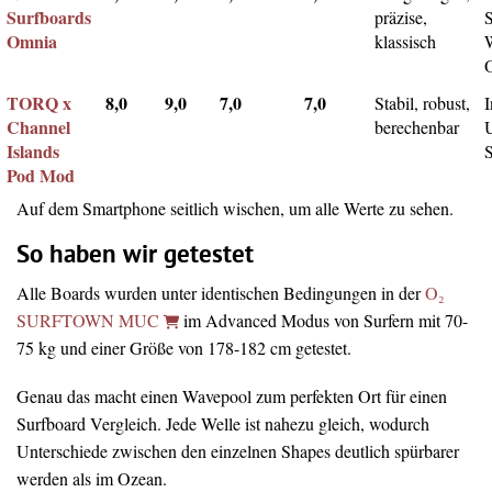
Surfboards
präzise,
Omnia
klassisch
TORQ x
8,0
9,0
7,0
7,0
Stabil, robust,
I
Channel
berechenbar
Islands
Pod Mod
Auf dem Smartphone seitlich wischen, um alle Werte zu sehen.
So haben wir getestet
Alle Boards wurden unter identischen Bedingungen in der
O₂
SURFTOWN MUC
im Advanced Modus von Surfern mit 70-
75 kg und einer Größe von 178-182 cm getestet.
Genau das macht einen Wavepool zum perfekten Ort für einen
Surfboard Vergleich. Jede Welle ist nahezu gleich, wodurch
Unterschiede zwischen den einzelnen Shapes deutlich spürbarer
werden als im Ozean.