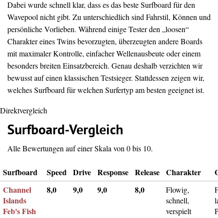
Dabei wurde schnell klar, dass es das beste Surfboard für den
Wavepool nicht gibt. Zu unterschiedlich sind Fahrstil, Können und
persönliche Vorlieben. Während einige Tester den „loosen“
Charakter eines Twins bevorzugten, überzeugten andere Boards
mit maximaler Kontrolle, einfacher Wellenausbeute oder einem
besonders breiten Einsatzbereich. Genau deshalb verzichten wir
bewusst auf einen klassischen Testsieger. Stattdessen zeigen wir,
welches Surfboard für welchen Surfertyp am besten geeignet ist.
Direktvergleich
Surfboard-Vergleich
Alle Bewertungen auf einer Skala von 0 bis 10.
Surfboard
Speed
Drive
Response
Release
Charakter
Channel
8,0
9,0
9,0
8,0
Flowig,
F
Islands
schnell,
l
Feb's Fish
verspielt