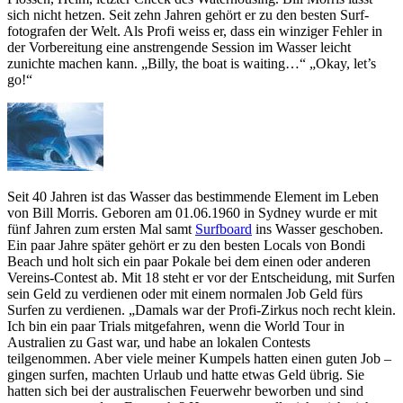
sich nicht hetzen. Seit zehn Jahren gehört er zu den besten Surf-
fotografen der Welt. Als Profi weiss er, dass ein winziger Fehler in
der Vorbereitung eine anstrengende Session im Wasser leicht
zunichte machen kann. „Billy, the boat is waiting…“ „Okay, let’s
go!“
Seit 40 Jahren ist das Wasser das bestimmende Element im Leben
von Bill Morris. Geboren am 01.06.1960 in Sydney wurde er mit
fünf Jahren zum ersten Mal samt
Surfboard
ins Wasser geschoben.
Ein paar Jahre später gehört er zu den besten Locals von Bondi
Beach und holt sich ein paar Pokale bei dem einen oder anderen
Vereins-Contest ab. Mit 18 steht er vor der Entscheidung, mit Surfen
sein Geld zu verdienen oder mit einem normalen Job Geld fürs
Surfen zu verdienen. „Damals war der Profi-Zirkus noch recht klein.
Ich bin ein paar Trials mitgefahren, wenn die World Tour in
Australien zu Gast war, und habe an lokalen Contests
teilgenommen. Aber viele meiner Kumpels hatten einen guten Job –
gingen surfen, machten Urlaub und hatte etwas Geld übrig. Sie
hatten sich bei der australischen Feuerwehr beworben und sind