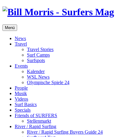
Menü
News
Travel
Travel Stories
Surf Camps
Surfspots
Events
Kalender
WSL News
Olympische Spiele 24
People
Musik
Videos
Surf Basics
Specials
Friends of SURFERS
Stellenmarkt
River / Rapid Surfing
River / Rapid Surfing Buyers Guide 24