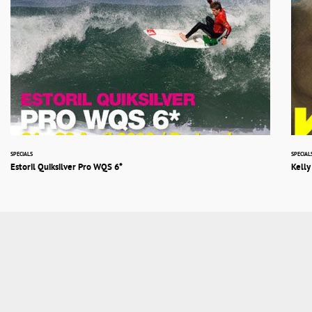
SPECIALS
SPECIAL
Estoril Quiksilver Pro WQS 6*
Kell